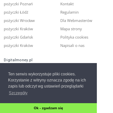
pożyczki Poznań
Kontakt
pożyczki Łódź
Regulamin
pożyczki Wrocław
Dla Webmasterów
pożyczki Kraków
Mapa strony
pożyczki Gdańsk
Polityka cookies
pożyczki Kraków
Napisali o nas
Digitalmoney.pl
Ekspert kredytowy online
- nowa era szybkiego i
Ten serwis wykorzystuje pliki cookies.
bezpiecznego pożyczania!
Korzystanie z witryny oznacza zgodę na ich
zapis lub odczyt wg ustawień przeglądarki
Szczegóły
Ok - zgadzam się