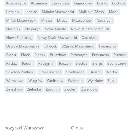
Kosów Lacki
Kozienice
Łaskarzew
Legionowo
Lipsko
Łochów
Łomianki
Łosice
Maków Mazowiecki
Małkinia Górna
Marki
Mińsk Mazowiecki
Mława
Mrozy
Mszczonów
Nadarzyn
Nasielsk
Nieporęt
Nowe Miasto
Nowe Miasto nad Pilicą
Nowe Pieścirogi
Nowy Dwór Mazowiecki
Ostrołęka
Ostrów Mazowiecka
Otwock
Ożarów Mazowiecki
Piaseczno
Pionki
Płock
Płońsk
Pruszków
Przasnysz
Przysucha
Pułtusk
Raciąż
Radom
Radzymin
Raszyn
Siedlce
Sierpc
Sochaczew
Sokołów Podlaski
Stara Iwiczna
Szydłowiec
Tłuszcz
Warka
Warszawa
Węgrów
Wieliszew
Wołomin
Wyszków
Ząbki
Żelechów
Zielonka
Żuromin
Zwoleń
Żyrardów
pożyczki Warszawa
O nas