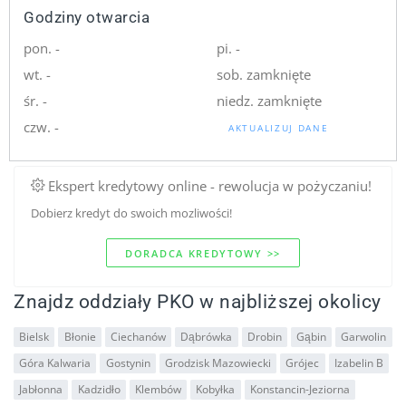
Godziny otwarcia
pon. -
pi. -
wt. -
sob. zamknięte
śr. -
niedz. zamknięte
czw. -
AKTUALIZUJ DANE
Ekspert kredytowy online - rewolucja w pożyczaniu!
Dobierz kredyt do swoich mozliwości!
DORADCA KREDYTOWY >>
Znajdz oddziały PKO w najbliższej okolicy
Bielsk
Błonie
Ciechanów
Dąbrówka
Drobin
Gąbin
Garwolin
Góra Kalwaria
Gostynin
Grodzisk Mazowiecki
Grójec
Izabelin B
Jabłonna
Kadzidło
Klembów
Kobyłka
Konstancin-Jeziorna