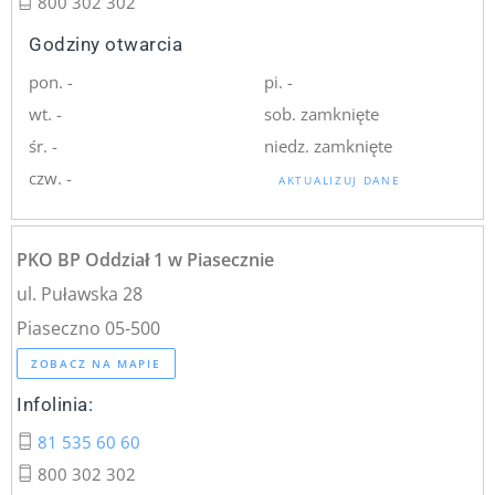
800 302 302
Godziny otwarcia
pon. -
pi. -
wt. -
sob. zamknięte
śr. -
niedz. zamknięte
czw. -
AKTUALIZUJ DANE
PKO BP Oddział 1 w Piasecznie
ul. Puławska 28
Piaseczno 05-500
ZOBACZ NA MAPIE
Infolinia:
81 535 60 60
800 302 302