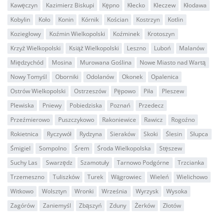
Kawęczyn
Kazimierz Biskupi
Kępno
Kłecko
Kleczew
Kłodawa
Kobylin
Koło
Konin
Kórnik
Kościan
Kostrzyn
Kotlin
Koziegłowy
Koźmin Wielkopolski
Koźminek
Krotoszyn
Krzyż Wielkopolski
Książ Wielkopolski
Leszno
Luboń
Malanów
Międzychód
Mosina
Murowana Goślina
Nowe Miasto nad Wartą
Nowy Tomyśl
Oborniki
Odolanów
Okonek
Opalenica
Ostrów Wielkopolski
Ostrzeszów
Pępowo
Piła
Pleszew
Plewiska
Pniewy
Pobiedziska
Poznań
Przedecz
Przeźmierowo
Puszczykowo
Rakoniewice
Rawicz
Rogoźno
Rokietnica
Ryczywół
Rydzyna
Sieraków
Skoki
Ślesin
Słupca
Śmigiel
Sompolno
Śrem
Środa Wielkopolska
Stęszew
Suchy Las
Swarzędz
Szamotuły
Tarnowo Podgórne
Trzcianka
Trzemeszno
Tuliszków
Turek
Wągrowiec
Wieleń
Wielichowo
Witkowo
Wolsztyn
Wronki
Września
Wyrzysk
Wysoka
Zagórów
Zaniemyśl
Zbąszyń
Zduny
Żerków
Złotów