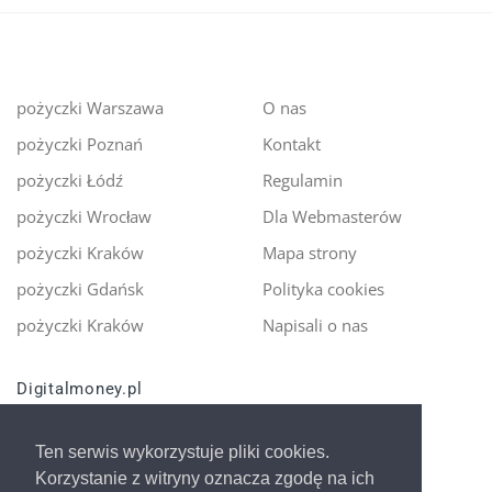
pożyczki Warszawa
O nas
pożyczki Poznań
Kontakt
pożyczki Łódź
Regulamin
pożyczki Wrocław
Dla Webmasterów
pożyczki Kraków
Mapa strony
pożyczki Gdańsk
Polityka cookies
pożyczki Kraków
Napisali o nas
Digitalmoney.pl
Ekspert kredytowy online
- nowa era szybkiego i
Ten serwis wykorzystuje pliki cookies.
bezpiecznego pożyczania!
Korzystanie z witryny oznacza zgodę na ich