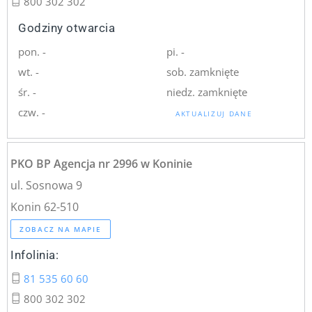
800 302 302
Godziny otwarcia
pon. -
pi. -
wt. -
sob. zamknięte
śr. -
niedz. zamknięte
czw. -
AKTUALIZUJ DANE
PKO BP Agencja nr 2996 w Koninie
ul. Sosnowa 9
Konin 62-510
ZOBACZ NA MAPIE
Infolinia:
81 535 60 60
800 302 302