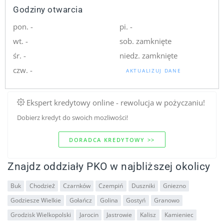
Godziny otwarcia
pon. -
pi. -
wt. -
sob. zamknięte
śr. -
niedz. zamknięte
czw. -
AKTUALIZUJ DANE
Ekspert kredytowy online - rewolucja w pożyczaniu!
Dobierz kredyt do swoich mozliwości!
DORADCA KREDYTOWY >>
Znajdz oddziały PKO w najbliższej okolicy
Buk
Chodzież
Czarnków
Czempiń
Duszniki
Gniezno
Godziesze Wielkie
Gołańcz
Golina
Gostyń
Granowo
Grodzisk Wielkopolski
Jarocin
Jastrowie
Kalisz
Kamieniec