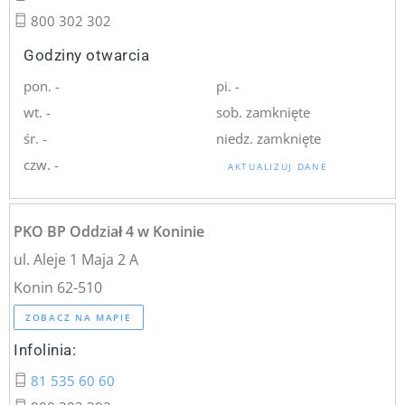
800 302 302
Godziny otwarcia
pon. -
pi. -
wt. -
sob. zamknięte
śr. -
niedz. zamknięte
czw. -
AKTUALIZUJ DANE
PKO BP Oddział 4 w Koninie
ul. Aleje 1 Maja 2 A
Konin 62-510
ZOBACZ NA MAPIE
Infolinia:
81 535 60 60