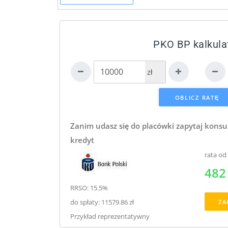
PKO BP kalkula
zł
Zanim udasz się do placówki zapytaj konsu
kredyt
rata od
482 
RRSO: 15.5%
do spłaty: 11579.86 zł
ZA
Przykład reprezentatywny