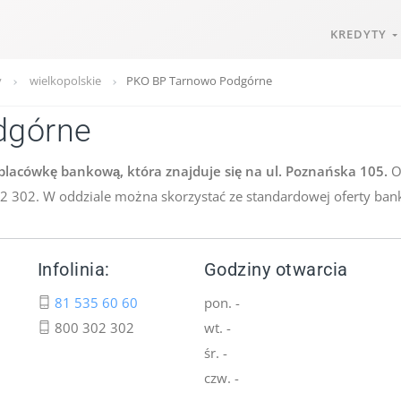
KREDYTY
y
wielkopolskie
PKO BP Tarnowo Podgórne
dgórne
lacówkę bankową, która znajduje się na ul. Poznańska 105.
Od
302 302. W oddziale można skorzystać ze standardowej oferty ban
Infolinia:
Godziny otwarcia
81 535 60 60
pon. -
800 302 302
wt. -
śr. -
czw. -