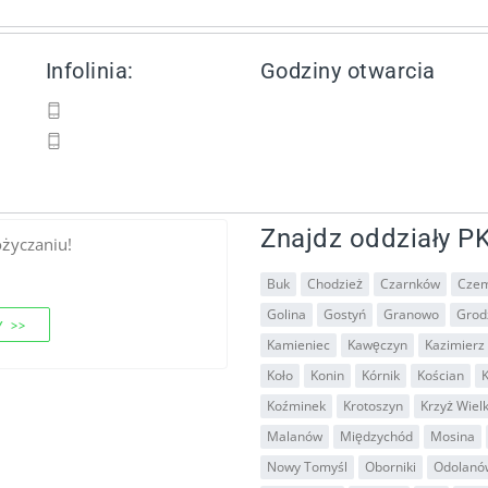
Infolinia:
Godziny otwarcia
Znajdz oddziały PK
ożyczaniu!
Buk
Chodzież
Czarnków
Czem
Golina
Gostyń
Granowo
Grodz
 >>
Kamieniec
Kawęczyn
Kazimierz 
Koło
Konin
Kórnik
Kościan
K
Koźminek
Krotoszyn
Krzyż Wiel
Malanów
Międzychód
Mosina
Nowy Tomyśl
Oborniki
Odolanó