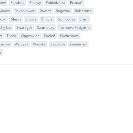
zew
Plewiska
Pniewy
Pobiedziska
Poznań
ykowo
Rakoniewice
Rawicz
Rogoźno
Rokietnica
koki
Ślesin
Słupca
Śmigiel
Sompolno
Śrem
chy Las
Swarzędz
Szamotuły
Tarnowo Podgórne
w
Turek
Wągrowiec
Wieleń
Wielichowo
ześnia
Wyrzysk
Wysoka
Zagórów
Zaniemyśl
w