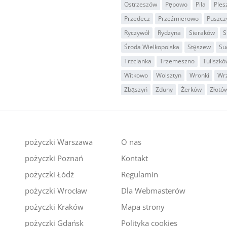
Ostrzeszów
Pępowo
Piła
Ples
Przedecz
Przeźmierowo
Puszcz
Ryczywół
Rydzyna
Sieraków
S
Środa Wielkopolska
Stęszew
Su
Trzcianka
Trzemeszno
Tuliszkó
Witkowo
Wolsztyn
Wronki
Wr
Zbąszyń
Zduny
Żerków
Złotó
pożyczki Warszawa
O nas
pożyczki Poznań
Kontakt
i
pożyczki Łódź
Regulamin
pożyczki Wrocław
Dla Webmasterów
pożyczki Kraków
Mapa strony
pożyczki Gdańsk
Polityka cookies