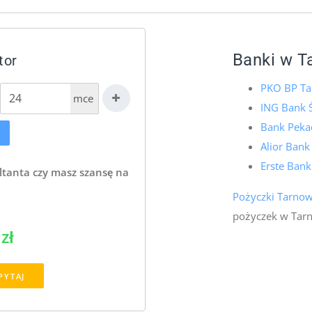
Banki w T
tor
PKO BP Ta
mce
ING Bank
Bank Peka
Alior Ban
Erste Ban
ltanta czy masz szansę na
Pożyczki Tarno
pożyczek w Tar
zł
PYTAJ