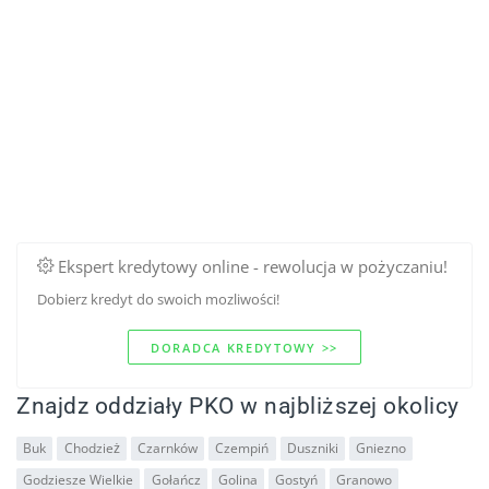
Ekspert kredytowy online - rewolucja w pożyczaniu!
Dobierz kredyt do swoich mozliwości!
DORADCA KREDYTOWY >>
Znajdz oddziały PKO w najbliższej okolicy
Buk
Chodzież
Czarnków
Czempiń
Duszniki
Gniezno
Godziesze Wielkie
Gołańcz
Golina
Gostyń
Granowo