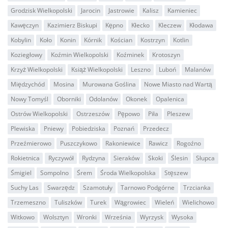
Grodzisk Wielkopolski
Jarocin
Jastrowie
Kalisz
Kamieniec
Kawęczyn
Kazimierz Biskupi
Kępno
Kłecko
Kleczew
Kłodawa
Kobylin
Koło
Konin
Kórnik
Kościan
Kostrzyn
Kotlin
Koziegłowy
Koźmin Wielkopolski
Koźminek
Krotoszyn
Krzyż Wielkopolski
Książ Wielkopolski
Leszno
Luboń
Malanów
Międzychód
Mosina
Murowana Goślina
Nowe Miasto nad Wartą
Nowy Tomyśl
Oborniki
Odolanów
Okonek
Opalenica
Ostrów Wielkopolski
Ostrzeszów
Pępowo
Piła
Pleszew
Plewiska
Pniewy
Pobiedziska
Poznań
Przedecz
Przeźmierowo
Puszczykowo
Rakoniewice
Rawicz
Rogoźno
Rokietnica
Ryczywół
Rydzyna
Sieraków
Skoki
Ślesin
Słupca
Śmigiel
Sompolno
Śrem
Środa Wielkopolska
Stęszew
Suchy Las
Swarzędz
Szamotuły
Tarnowo Podgórne
Trzcianka
Trzemeszno
Tuliszków
Turek
Wągrowiec
Wieleń
Wielichowo
Witkowo
Wolsztyn
Wronki
Września
Wyrzysk
Wysoka