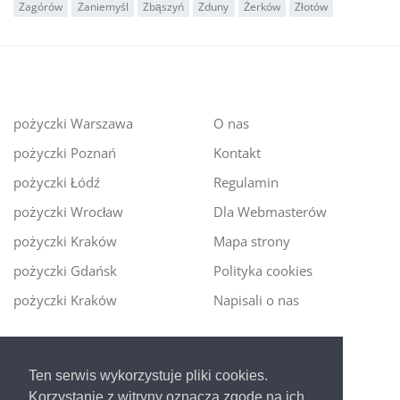
Zagórów
Zaniemyśl
Zbąszyń
Zduny
Żerków
Złotów
pożyczki Warszawa
O nas
pożyczki Poznań
Kontakt
pożyczki Łódź
Regulamin
pożyczki Wrocław
Dla Webmasterów
pożyczki Kraków
Mapa strony
pożyczki Gdańsk
Polityka cookies
pożyczki Kraków
Napisali o nas
Digitalmoney.pl
Ten serwis wykorzystuje pliki cookies.
Ekspert kredytowy online
- nowa era szybkiego i
Korzystanie z witryny oznacza zgodę na ich