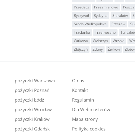
Przedecz
Przeźmierowo
Puszcz
Ryczywół
Rydzyna
Sieraków
S
Środa Wielkopolska
Stęszew
Su
Trzcianka
Trzemeszno
Tuliszkó
Witkowo
Wolsztyn
Wronki
Wr
Zbąszyń
Zduny
Żerków
Złotó
pożyczki Warszawa
O nas
pożyczki Poznań
Kontakt
i
pożyczki Łódź
Regulamin
pożyczki Wrocław
Dla Webmasterów
pożyczki Kraków
Mapa strony
pożyczki Gdańsk
Polityka cookies