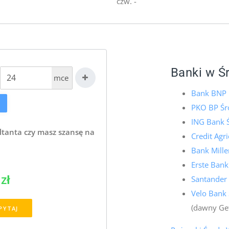
czw. -
Banki w Ś
mce
Bank BNP 
PKO BP Śr
ING Bank Ś
ltanta czy masz szansę na
Credit Agr
Bank Mill
Erste Bank
zł
Santander
Velo Bank
(dawny Ge
PYTAJ