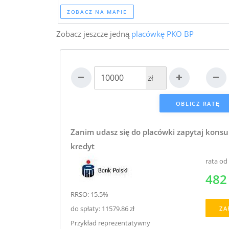
ZOBACZ NA MAPIE
Zobacz jeszcze jedną
placówkę PKO BP
zł
Zanim udasz się do placówki zapytaj konsu
kredyt
rata od
482 
RRSO: 15.5%
do spłaty: 11579.86 zł
ZA
Przykład reprezentatywny