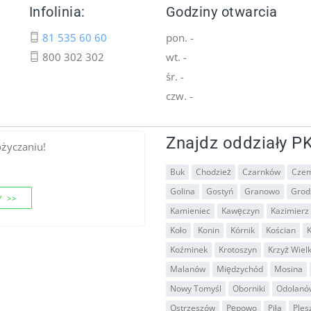
Infolinia:
Godziny otwarcia
81 535 60 60
pon. -
800 302 302
wt. -
śr. -
czw. -
Znajdz oddziały PK
ożyczaniu!
Buk
Chodzież
Czarnków
Czem
Golina
Gostyń
Granowo
Grodz
 >>
Kamieniec
Kawęczyn
Kazimierz 
Koło
Konin
Kórnik
Kościan
K
Koźminek
Krotoszyn
Krzyż Wiel
Malanów
Międzychód
Mosina
Nowy Tomyśl
Oborniki
Odolanó
Ostrzeszów
Pępowo
Piła
Ples