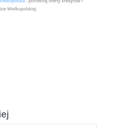
Wielkopolska
- porównaj oferty kredytów i
zie Wielkopolskiej.
ej