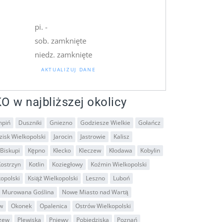
pi. -
sob. zamknięte
niedz. zamknięte
AKTUALIZUJ DANE
O w najbliższej okolicy
piń
Duszniki
Gniezno
Godziesze Wielkie
Gołańcz
isk Wielkopolski
Jarocin
Jastrowie
Kalisz
Biskupi
Kępno
Kłecko
Kleczew
Kłodawa
Kobylin
ostrzyn
Kotlin
Koziegłowy
Koźmin Wielkopolski
kopolski
Książ Wielkopolski
Leszno
Luboń
Murowana Goślina
Nowe Miasto nad Wartą
w
Okonek
Opalenica
Ostrów Wielkopolski
zew
Plewiska
Pniewy
Pobiedziska
Poznań