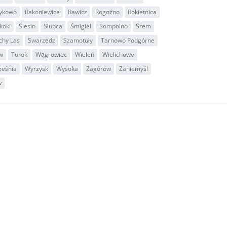
ykowo
Rakoniewice
Rawicz
Rogoźno
Rokietnica
koki
Ślesin
Słupca
Śmigiel
Sompolno
Śrem
chy Las
Swarzędz
Szamotuły
Tarnowo Podgórne
w
Turek
Wągrowiec
Wieleń
Wielichowo
ześnia
Wyrzysk
Wysoka
Zagórów
Zaniemyśl
w