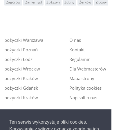
Zagórów
Zaniemyśl
Zbąszyń
Zduny
Żerków
Złotów
pożyczki Warszawa
O nas
pożyczki Poznań
Kontakt
pożyczki Łódź
Regulamin
pożyczki Wrocław
Dla Webmasterów
pożyczki Kraków
Mapa strony
pożyczki Gdańsk
Polityka cookies
pożyczki Kraków
Napisali o nas
Digitalmoney.pl
Ten serwis wykorzystuje pliki cookies.
Ekspert kredytowy online
- nowa era szybkiego i
Korzystanie z witryny oznacza zgodę na ich