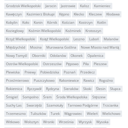
Grodzisk Wielkopolski
Jarocin
Jastrowie
Kalisz
Kamieniec
Kawęczyn
Kazimierz Biskupi
Kępno
Kłecko
Kleczew
Kłodawa
Kobylin
Koło
Konin
Kórnik
Kościan
Kostrzyn
Kotlin
Koziegłowy
Koźmin Wielkopolski
Koźminek
Krotoszyn
Krzyż Wielkopolski
Książ Wielkopolski
Leszno
Luboń
Malanów
Międzychód
Mosina
Murowana Goślina
Nowe Miasto nad Wartą
Nowy Tomyśl
Oborniki
Odolanów
Okonek
Opalenica
Ostrów Wielkopolski
Ostrzeszów
Pępowo
Piła
Pleszew
Plewiska
Pniewy
Pobiedziska
Poznań
Przedecz
Przeźmierowo
Puszczykowo
Rakoniewice
Rawicz
Rogoźno
Rokietnica
Ryczywół
Rydzyna
Sieraków
Skoki
Ślesin
Słupca
Śmigiel
Sompolno
Śrem
Środa Wielkopolska
Stęszew
Suchy Las
Swarzędz
Szamotuły
Tarnowo Podgórne
Trzcianka
Trzemeszno
Tuliszków
Turek
Wągrowiec
Wieleń
Wielichowo
Witkowo
Wolsztyn
Wronki
Września
Wyrzysk
Wysoka