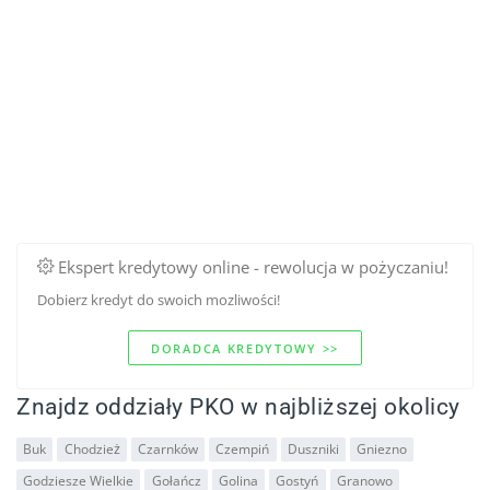
Ekspert kredytowy online - rewolucja w pożyczaniu!
Dobierz kredyt do swoich mozliwości!
DORADCA KREDYTOWY >>
Znajdz oddziały PKO w najbliższej okolicy
Buk
Chodzież
Czarnków
Czempiń
Duszniki
Gniezno
Godziesze Wielkie
Gołańcz
Golina
Gostyń
Granowo