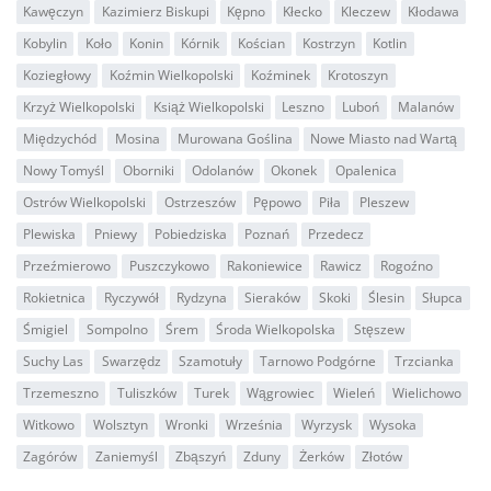
Kawęczyn
Kazimierz Biskupi
Kępno
Kłecko
Kleczew
Kłodawa
Kobylin
Koło
Konin
Kórnik
Kościan
Kostrzyn
Kotlin
Koziegłowy
Koźmin Wielkopolski
Koźminek
Krotoszyn
Krzyż Wielkopolski
Książ Wielkopolski
Leszno
Luboń
Malanów
Międzychód
Mosina
Murowana Goślina
Nowe Miasto nad Wartą
Nowy Tomyśl
Oborniki
Odolanów
Okonek
Opalenica
Ostrów Wielkopolski
Ostrzeszów
Pępowo
Piła
Pleszew
Plewiska
Pniewy
Pobiedziska
Poznań
Przedecz
Przeźmierowo
Puszczykowo
Rakoniewice
Rawicz
Rogoźno
Rokietnica
Ryczywół
Rydzyna
Sieraków
Skoki
Ślesin
Słupca
Śmigiel
Sompolno
Śrem
Środa Wielkopolska
Stęszew
Suchy Las
Swarzędz
Szamotuły
Tarnowo Podgórne
Trzcianka
Trzemeszno
Tuliszków
Turek
Wągrowiec
Wieleń
Wielichowo
Witkowo
Wolsztyn
Wronki
Września
Wyrzysk
Wysoka
Zagórów
Zaniemyśl
Zbąszyń
Zduny
Żerków
Złotów