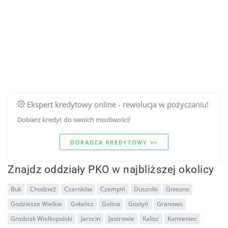
Ekspert kredytowy online - rewolucja w pożyczaniu!
Dobierz kredyt do swoich mozliwości!
DORADCA KREDYTOWY >>
Znajdz oddziały PKO w najbliższej okolicy
Buk
Chodzież
Czarnków
Czempiń
Duszniki
Gniezno
Godziesze Wielkie
Gołańcz
Golina
Gostyń
Granowo
Grodzisk Wielkopolski
Jarocin
Jastrowie
Kalisz
Kamieniec