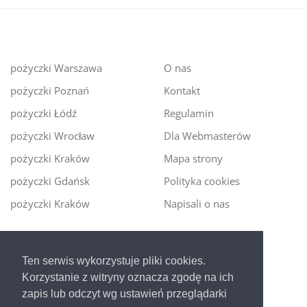
pożyczki Warszawa
O nas
pożyczki Poznań
Kontakt
pożyczki Łódź
Regulamin
pożyczki Wrocław
Dla Webmasterów
pożyczki Kraków
Mapa strony
pożyczki Gdańsk
Polityka cookies
pożyczki Kraków
Napisali o nas
Digitalmoney.pl
Ten serwis wykorzystuje pliki cookies.
Ekspert kredytowy online
- nowa era szybkiego i
Korzystanie z witryny oznacza zgodę na ich
bezpiecznego pożyczania!
zapis lub odczyt wg ustawień przeglądarki