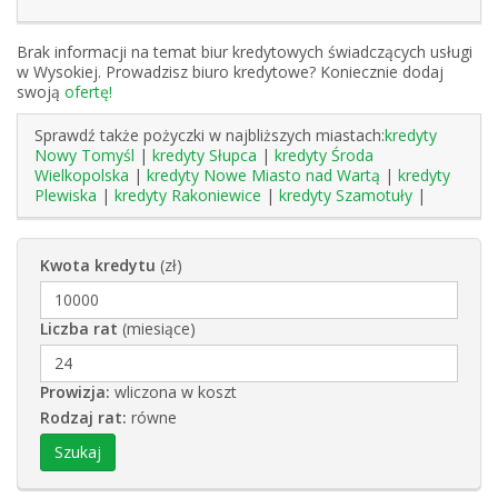
Brak informacji na temat biur kredytowych świadczących usługi
w Wysokiej. Prowadzisz biuro kredytowe? Koniecznie dodaj
swoją
ofertę!
Sprawdź także pożyczki w najbliższych miastach:
kredyty
Nowy Tomyśl
|
kredyty Słupca
|
kredyty Środa
Wielkopolska
|
kredyty Nowe Miasto nad Wartą
|
kredyty
Plewiska
|
kredyty Rakoniewice
|
kredyty Szamotuły
|
Kwota kredytu
(zł)
Liczba rat
(miesiące)
Prowizja:
wliczona w koszt
Rodzaj rat:
równe