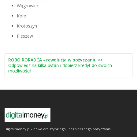
Wągrowiec
Koło
Krotoszyn
Pleszew
ROBO RORADCA - rewolucja w pożyczaniu >>
Odpowiedz na kilka pytań i dobierz kredyt do swoich
mozliwości!
Digitalmoney.pl - nowa era szybkiego i bezpiecznego pożyczania!