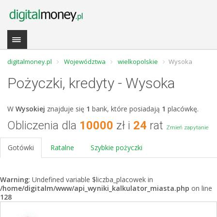
digitalmoney.pl
Województwa
wielkopolskie
Wysoka
Pożyczki, kredyty - Wysoka
W
Wysokiej
znajduje się
1
bank, które posiadają
1
placówkę.
Obliczenia dla
10000
zł i
24
rat
Zmień zapytanie
Gotówki
Ratalne
Szybkie pożyczki
Warning
: Undefined variable $liczba_placowek in
/home/digitalm/www/api_wyniki_kalkulator_miasta.php
on line
128