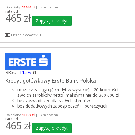
Do spłaty:
11160 zł
|
Harmonogram
rata od
465
zł
Zapytaj o kredyt
Liczba placówek: 1
RRSO:
11.3%
Kredyt gotówkowy Erste Bank Polska
możesz zaciągnąć kredyt w wysokości 20-krotności
swoich zarobków netto, maksymalnie do 300 000 zł
bez zaświadczeń dla stałych klientów
bez dodatkowych zabezpieczeń? i poręczycieli
Do spłaty:
11160 zł
|
Harmonogram
rata od
465
zł
Zapytaj o kredyt