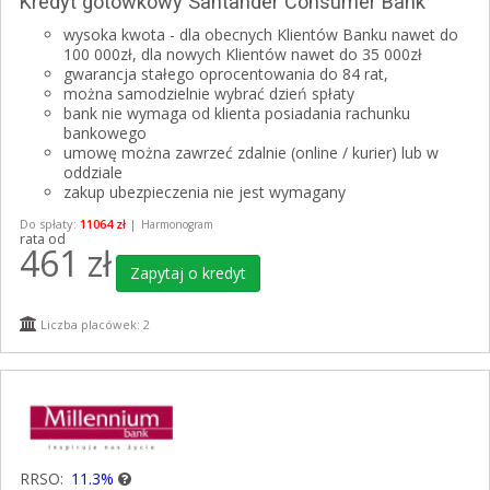
Kredyt gotówkowy Santander Consumer Bank
wysoka kwota - dla obecnych Klientów Banku nawet do
100 000zł, dla nowych Klientów nawet do 35 000zł
gwarancja stałego oprocentowania do 84 rat,
można samodzielnie wybrać dzień spłaty
bank nie wymaga od klienta posiadania rachunku
bankowego
umowę można zawrzeć zdalnie (online / kurier) lub w
oddziale
zakup ubezpieczenia nie jest wymagany
Do spłaty:
11064 zł
|
Harmonogram
rata od
461
zł
Zapytaj o kredyt
Liczba placówek: 2
RRSO:
11.3%