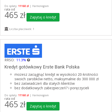
Do spłaty:
11160 zł
|
Harmonogram
rata od
465
zł
Zapytaj o kredyt
Liczba placówek: 1
RRSO:
11.3%
Kredyt gotówkowy Erste Bank Polska
możesz zaciągnąć kredyt w wysokości 20-krotności
swoich zarobków netto, maksymalnie do 300 000 zł
bez zaświadczeń dla stałych klientów
bez dodatkowych zabezpieczeń? i poręczycieli
Do spłaty:
11160 zł
|
Harmonogram
rata od
465
zł
Zapytaj o kredyt