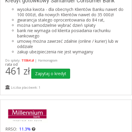
Kredyt gotówkowy Santander Consumer Bank
wysoka kwota - dla obecnych Klientów Banku nawet do
100 000zł, dla nowych Klientów nawet do 35 000zł
gwarancja stałego oprocentowania do 84 rat,
można samodzielnie wybrać dzień spłaty
bank nie wymaga od klienta posiadania rachunku
bankowego
umowę można zawrzeć zdalnie (online / kurier) lub w
oddziale
zakup ubezpieczenia nie jest wymagany
Do spłaty:
11064 zł
|
Harmonogram
rata od
461
zł
Zapytaj o kredyt
Liczba placówek: 1
RRSO:
11.3%