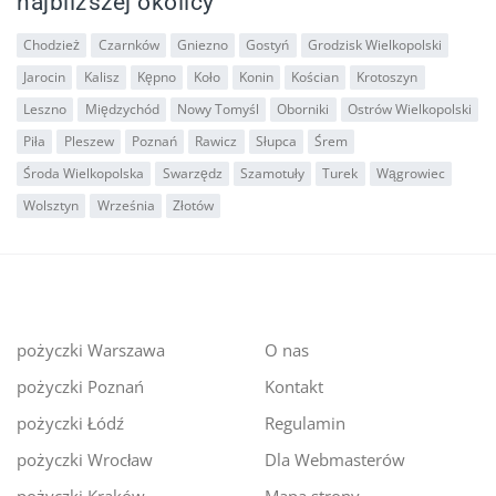
najbliższej okolicy
Chodzież
Czarnków
Gniezno
Gostyń
Grodzisk Wielkopolski
Jarocin
Kalisz
Kępno
Koło
Konin
Kościan
Krotoszyn
Leszno
Międzychód
Nowy Tomyśl
Oborniki
Ostrów Wielkopolski
Piła
Pleszew
Poznań
Rawicz
Słupca
Śrem
Środa Wielkopolska
Swarzędz
Szamotuły
Turek
Wągrowiec
Wolsztyn
Września
Złotów
pożyczki Warszawa
O nas
pożyczki Poznań
Kontakt
pożyczki Łódź
Regulamin
pożyczki Wrocław
Dla Webmasterów
pożyczki Kraków
Mapa strony