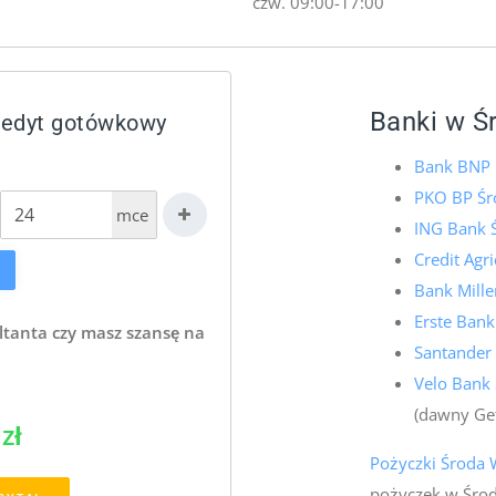
czw. 09:00-17:00
Banki w Ś
redyt gotówkowy
Bank BNP 
PKO BP Śr
mce
ING Bank Ś
Credit Agr
Bank Mill
Erste Bank
ltanta czy masz szansę na
Santander
Velo Bank
(dawny Ge
zł
Pożyczki Środa 
pożyczek w Środ