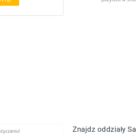
PYTAJ
Znajdz oddziały S
ożyczaniu!