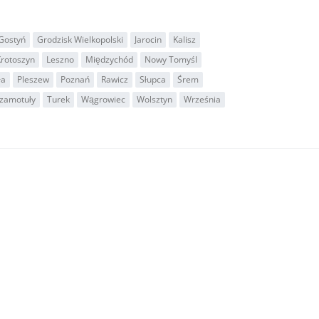
Gostyń
Grodzisk Wielkopolski
Jarocin
Kalisz
Krotoszyn
Leszno
Międzychód
Nowy Tomyśl
ła
Pleszew
Poznań
Rawicz
Słupca
Śrem
zamotuły
Turek
Wągrowiec
Wolsztyn
Września