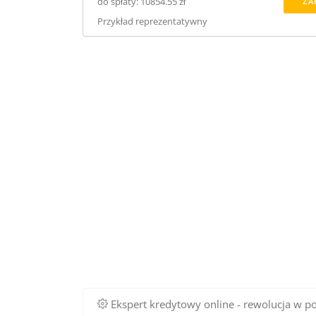
do spłaty: 10854.55 zł
ZA
Przykład reprezentatywny
Ekspert kredytowy online - rewolucja w p