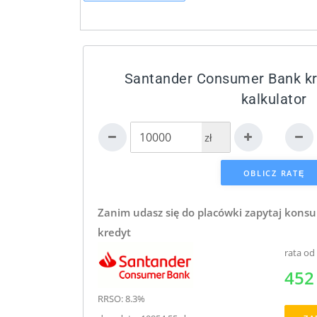
Santander Consumer Bank k
kalkulator
zł
Zanim udasz się do placówki zapytaj konsu
kredyt
rata od
452 
RRSO: 8.3%