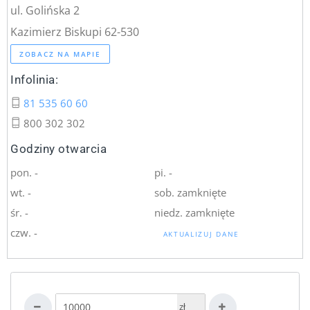
ul. Golińska 2
Kazimierz Biskupi 62-530
ZOBACZ NA MAPIE
Infolinia:
81 535 60 60
800 302 302
Godziny otwarcia
pon. -
pi. -
wt. -
sob. zamknięte
śr. -
niedz. zamknięte
czw. -
AKTUALIZUJ DANE
zł