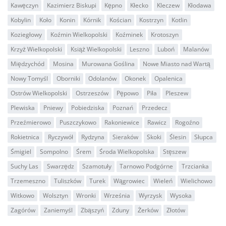
Kawęczyn
Kazimierz Biskupi
Kępno
Kłecko
Kleczew
Kłodawa
Kobylin
Koło
Konin
Kórnik
Kościan
Kostrzyn
Kotlin
Koziegłowy
Koźmin Wielkopolski
Koźminek
Krotoszyn
Krzyż Wielkopolski
Książ Wielkopolski
Leszno
Luboń
Malanów
Międzychód
Mosina
Murowana Goślina
Nowe Miasto nad Wartą
Nowy Tomyśl
Oborniki
Odolanów
Okonek
Opalenica
Ostrów Wielkopolski
Ostrzeszów
Pępowo
Piła
Pleszew
Plewiska
Pniewy
Pobiedziska
Poznań
Przedecz
Przeźmierowo
Puszczykowo
Rakoniewice
Rawicz
Rogoźno
Rokietnica
Ryczywół
Rydzyna
Sieraków
Skoki
Ślesin
Słupca
Śmigiel
Sompolno
Śrem
Środa Wielkopolska
Stęszew
Suchy Las
Swarzędz
Szamotuły
Tarnowo Podgórne
Trzcianka
Trzemeszno
Tuliszków
Turek
Wągrowiec
Wieleń
Wielichowo
Witkowo
Wolsztyn
Wronki
Września
Wyrzysk
Wysoka
Zagórów
Zaniemyśl
Zbąszyń
Zduny
Żerków
Złotów