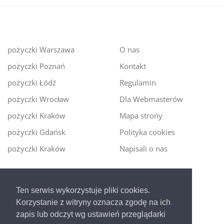
pożyczki Warszawa
O nas
pożyczki Poznań
Kontakt
pożyczki Łódź
Regulamin
pożyczki Wrocław
Dla Webmasterów
pożyczki Kraków
Mapa strony
pożyczki Gdańsk
Polityka cookies
pożyczki Kraków
Napisali o nas
Digitalmoney.pl
Ten serwis wykorzystuje pliki cookies.
Ekspert kredytowy online
- nowa era szybkiego i
Korzystanie z witryny oznacza zgodę na ich
bezpiecznego pożyczania!
zapis lub odczyt wg ustawień przeglądarki