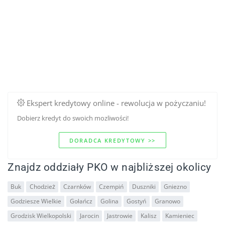
Ekspert kredytowy online - rewolucja w pożyczaniu!
Dobierz kredyt do swoich mozliwości!
DORADCA KREDYTOWY >>
Znajdz oddziały PKO w najbliższej okolicy
Buk
Chodzież
Czarnków
Czempiń
Duszniki
Gniezno
Godziesze Wielkie
Gołańcz
Golina
Gostyń
Granowo
Grodzisk Wielkopolski
Jarocin
Jastrowie
Kalisz
Kamieniec