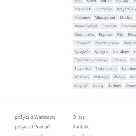
Koło
Konin
Kórnik
Kościan
K
Koźminek
Krotoszyn
Krzyż Wiel
Malanów
Międzychód
Mosina
Nowy Tomyśl
Oborniki
Odolanó
Ostrzeszów
Pępowo
Piła
Ples
Przedecz
Przeźmierowo
Puszcz
Ryczywół
Rydzyna
Sieraków
S
Środa Wielkopolska
Stęszew
Su
Trzcianka
Trzemeszno
Tuliszkó
Witkowo
Wolsztyn
Wronki
Wr
Zbąszyń
Zduny
Żerków
Złotó
pożyczki Warszawa
O nas
pożyczki Poznań
Kontakt
i