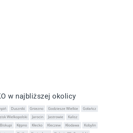
O w najbliższej okolicy
piń
Duszniki
Gniezno
Godziesze Wielkie
Gołańcz
isk Wielkopolski
Jarocin
Jastrowie
Kalisz
Biskupi
Kępno
Kłecko
Kleczew
Kłodawa
Kobylin