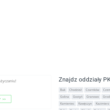
Znajdz oddziały PK
ożyczaniu!
Buk
Chodzież
Czarnków
Czem
Golina
Gostyń
Granowo
Grodz
 >>
Kamieniec
Kawęczyn
Kazimierz 