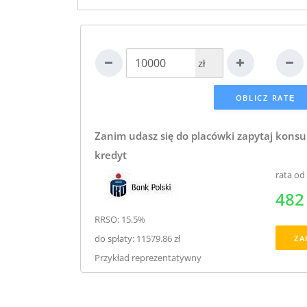
zł
Zanim udasz się do placówki zapytaj konsu
kredyt
rata od
482 
RRSO: 15.5%
do spłaty: 11579.86 zł
ZA
Przykład reprezentatywny