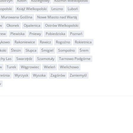
ostrzyn
Kotlin
Koziegłowy
Koźmin Wielkopolski
kopolski
Książ Wielkopolski
Leszno
Luboń
Murowana Goślina
Nowe Miasto nad Wartą
w
Okonek
Opalenica
Ostrów Wielkopolski
zew
Plewiska
Pniewy
Pobiedziska
Poznań
ykowo
Rakoniewice
Rawicz
Rogoźno
Rokietnica
koki
Ślesin
Słupca
Śmigiel
Sompolno
Śrem
chy Las
Swarzędz
Szamotuły
Tarnowo Podgórne
w
Turek
Wągrowiec
Wieleń
Wielichowo
ześnia
Wyrzysk
Wysoka
Zagórów
Zaniemyśl
w