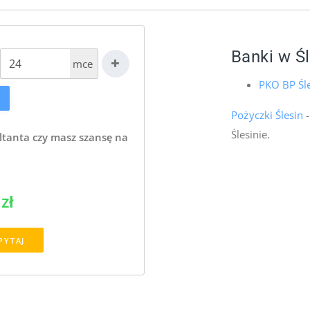
Banki w Śl
mce
PKO BP Śl
Pożyczki Ślesin
-
Ślesinie.
ltanta czy masz szansę na
zł
PYTAJ