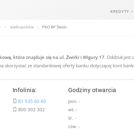
KREDYTY
y
wielkopolskie
PKO BP Ślesin
wą, która znajduje się na ul. Żwirki i Wigury 17.
Oddział jest 
a skorzystać ze standardowej oferty banku dotyczącej kont bank
Infolinia:
Godziny otwarcia
81 535 60 60
pon. -
800 302 302
wt. -
śr. -
czw. -