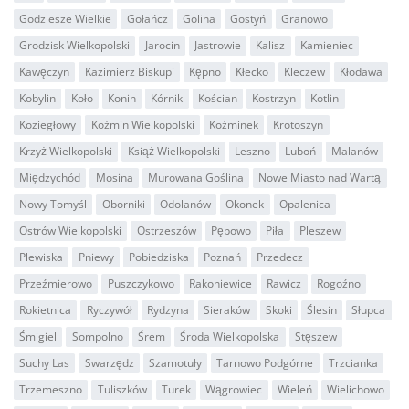
Godziesze Wielkie
Gołańcz
Golina
Gostyń
Granowo
Grodzisk Wielkopolski
Jarocin
Jastrowie
Kalisz
Kamieniec
Kawęczyn
Kazimierz Biskupi
Kępno
Kłecko
Kleczew
Kłodawa
Kobylin
Koło
Konin
Kórnik
Kościan
Kostrzyn
Kotlin
Koziegłowy
Koźmin Wielkopolski
Koźminek
Krotoszyn
Krzyż Wielkopolski
Książ Wielkopolski
Leszno
Luboń
Malanów
Międzychód
Mosina
Murowana Goślina
Nowe Miasto nad Wartą
Nowy Tomyśl
Oborniki
Odolanów
Okonek
Opalenica
Ostrów Wielkopolski
Ostrzeszów
Pępowo
Piła
Pleszew
Plewiska
Pniewy
Pobiedziska
Poznań
Przedecz
Przeźmierowo
Puszczykowo
Rakoniewice
Rawicz
Rogoźno
Rokietnica
Ryczywół
Rydzyna
Sieraków
Skoki
Ślesin
Słupca
Śmigiel
Sompolno
Śrem
Środa Wielkopolska
Stęszew
Suchy Las
Swarzędz
Szamotuły
Tarnowo Podgórne
Trzcianka
Trzemeszno
Tuliszków
Turek
Wągrowiec
Wieleń
Wielichowo