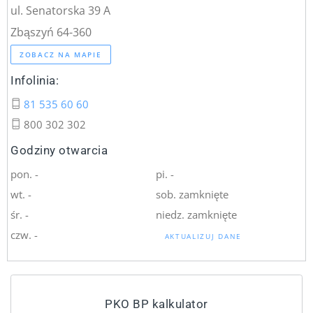
ul. Senatorska 39 A
Zbąszyń 64-360
ZOBACZ NA MAPIE
Infolinia:
81 535 60 60
800 302 302
Godziny otwarcia
pon. -
pi. -
wt. -
sob. zamknięte
śr. -
niedz. zamknięte
czw. -
AKTUALIZUJ DANE
PKO BP kalkulator