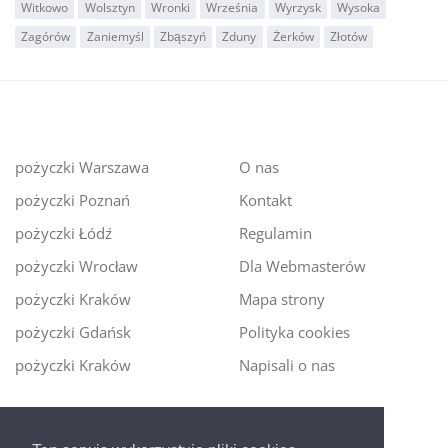
Witkowo
Wolsztyn
Wronki
Września
Wyrzysk
Wysoka
Zagórów
Zaniemyśl
Zbąszyń
Zduny
Żerków
Złotów
pożyczki Warszawa
O nas
pożyczki Poznań
Kontakt
pożyczki Łódź
Regulamin
pożyczki Wrocław
Dla Webmasterów
pożyczki Kraków
Mapa strony
pożyczki Gdańsk
Polityka cookies
pożyczki Kraków
Napisali o nas
Digitalmoney.pl