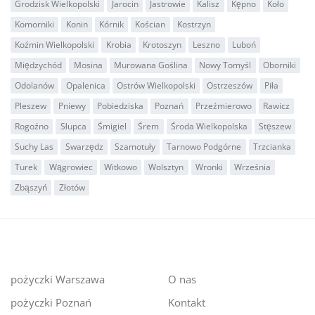
Grodzisk Wielkopolski
Jarocin
Jastrowie
Kalisz
Kępno
Koło
Komorniki
Konin
Kórnik
Kościan
Kostrzyn
Koźmin Wielkopolski
Krobia
Krotoszyn
Leszno
Luboń
Międzychód
Mosina
Murowana Goślina
Nowy Tomyśl
Oborniki
Odolanów
Opalenica
Ostrów Wielkopolski
Ostrzeszów
Piła
Pleszew
Pniewy
Pobiedziska
Poznań
Przeźmierowo
Rawicz
Rogoźno
Słupca
Śmigiel
Śrem
Środa Wielkopolska
Stęszew
Suchy Las
Swarzędz
Szamotuły
Tarnowo Podgórne
Trzcianka
Turek
Wągrowiec
Witkowo
Wolsztyn
Wronki
Września
Zbąszyń
Złotów
pożyczki Warszawa
O nas
pożyczki Poznań
Kontakt