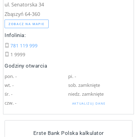
ul. Senatorska 34
Zbąszyń 64-360
ZOBACZ NA MAPIE
Infolinia:
781 119 999
1 9999
Godziny otwarcia
pon. -
pi. -
wt. -
sob. zamknięte
śr. -
niedz. zamknięte
czw. -
AKTUALIZUJ DANE
Erste Bank Polska kalkulator