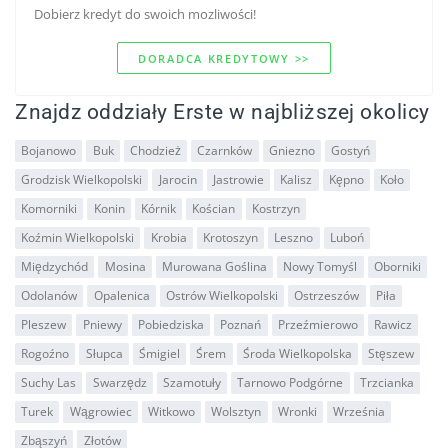
Dobierz kredyt do swoich mozliwości!
DORADCA KREDYTOWY >>
Znajdz oddziały Erste w najbliższej okolicy
Bojanowo
Buk
Chodzież
Czarnków
Gniezno
Gostyń
Grodzisk Wielkopolski
Jarocin
Jastrowie
Kalisz
Kępno
Koło
Komorniki
Konin
Kórnik
Kościan
Kostrzyn
Koźmin Wielkopolski
Krobia
Krotoszyn
Leszno
Luboń
Międzychód
Mosina
Murowana Goślina
Nowy Tomyśl
Oborniki
Odolanów
Opalenica
Ostrów Wielkopolski
Ostrzeszów
Piła
Pleszew
Pniewy
Pobiedziska
Poznań
Przeźmierowo
Rawicz
Rogoźno
Słupca
Śmigiel
Śrem
Środa Wielkopolska
Stęszew
Suchy Las
Swarzędz
Szamotuły
Tarnowo Podgórne
Trzcianka
Turek
Wągrowiec
Witkowo
Wolsztyn
Wronki
Września
Zbąszyń
Złotów