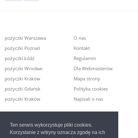
pożyczki Warszawa
O nas
pożyczki Poznań
Kontakt
pożyczki Łódź
Regulamin
pożyczki Wrocław
Dla Webmasterów
pożyczki Kraków
Mapa strony
pożyczki Gdańsk
Polityka cookies
pożyczki Kraków
Napisali o nas
Digitalmoney.pl
Ten serwis wykorzystuje pliki cookies.
Ekspert kredytowy online
- nowa era szybkiego i
Korzystanie z witryny oznacza zgodę na ich
bezpiecznego pożyczania!