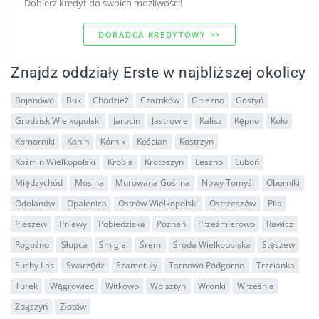
Dobierz kredyt do swoich mozliwości!
DORADCA KREDYTOWY >>
Znajdz oddziały Erste w najbliższej okolicy
Bojanowo
Buk
Chodzież
Czarnków
Gniezno
Gostyń
Grodzisk Wielkopolski
Jarocin
Jastrowie
Kalisz
Kępno
Koło
Komorniki
Konin
Kórnik
Kościan
Kostrzyn
Koźmin Wielkopolski
Krobia
Krotoszyn
Leszno
Luboń
Międzychód
Mosina
Murowana Goślina
Nowy Tomyśl
Oborniki
Odolanów
Opalenica
Ostrów Wielkopolski
Ostrzeszów
Piła
Pleszew
Pniewy
Pobiedziska
Poznań
Przeźmierowo
Rawicz
Rogoźno
Słupca
Śmigiel
Śrem
Środa Wielkopolska
Stęszew
Suchy Las
Swarzędz
Szamotuły
Tarnowo Podgórne
Trzcianka
Turek
Wągrowiec
Witkowo
Wolsztyn
Wronki
Września
Zbąszyń
Złotów