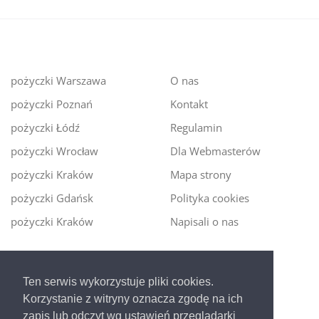
pożyczki Warszawa
O nas
pożyczki Poznań
Kontakt
pożyczki Łódź
Regulamin
pożyczki Wrocław
Dla Webmasterów
pożyczki Kraków
Mapa strony
pożyczki Gdańsk
Polityka cookies
pożyczki Kraków
Napisali o nas
Digitalmoney.pl
Ten serwis wykorzystuje pliki cookies.
Ekspert kredytowy online
- nowa era szybkiego i
Korzystanie z witryny oznacza zgodę na ich
bezpiecznego pożyczania!
zapis lub odczyt wg ustawień przeglądarki