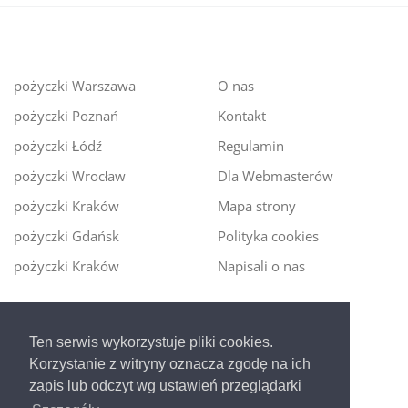
pożyczki Warszawa
O nas
pożyczki Poznań
Kontakt
pożyczki Łódź
Regulamin
pożyczki Wrocław
Dla Webmasterów
pożyczki Kraków
Mapa strony
pożyczki Gdańsk
Polityka cookies
pożyczki Kraków
Napisali o nas
Digitalmoney.pl
Ten serwis wykorzystuje pliki cookies.
Ekspert kredytowy online
- nowa era szybkiego i
Korzystanie z witryny oznacza zgodę na ich
bezpiecznego pożyczania!
zapis lub odczyt wg ustawień przeglądarki