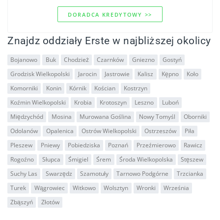
DORADCA KREDYTOWY >>
Znajdz oddziały Erste w najbliższej okolicy
Bojanowo
Buk
Chodzież
Czarnków
Gniezno
Gostyń
Grodzisk Wielkopolski
Jarocin
Jastrowie
Kalisz
Kępno
Koło
Komorniki
Konin
Kórnik
Kościan
Kostrzyn
Koźmin Wielkopolski
Krobia
Krotoszyn
Leszno
Luboń
Międzychód
Mosina
Murowana Goślina
Nowy Tomyśl
Oborniki
Odolanów
Opalenica
Ostrów Wielkopolski
Ostrzeszów
Piła
Pleszew
Pniewy
Pobiedziska
Poznań
Przeźmierowo
Rawicz
Rogoźno
Słupca
Śmigiel
Śrem
Środa Wielkopolska
Stęszew
Suchy Las
Swarzędz
Szamotuły
Tarnowo Podgórne
Trzcianka
Turek
Wągrowiec
Witkowo
Wolsztyn
Wronki
Września
Zbąszyń
Złotów