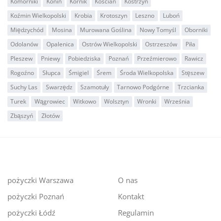
Komorniki
Konin
Kórnik
Kościan
Kostrzyn
Koźmin Wielkopolski
Krobia
Krotoszyn
Leszno
Luboń
Międzychód
Mosina
Murowana Goślina
Nowy Tomyśl
Oborniki
Odolanów
Opalenica
Ostrów Wielkopolski
Ostrzeszów
Piła
Pleszew
Pniewy
Pobiedziska
Poznań
Przeźmierowo
Rawicz
Rogoźno
Słupca
Śmigiel
Śrem
Środa Wielkopolska
Stęszew
Suchy Las
Swarzędz
Szamotuły
Tarnowo Podgórne
Trzcianka
Turek
Wągrowiec
Witkowo
Wolsztyn
Wronki
Września
Zbąszyń
Złotów
pożyczki Warszawa
O nas
pożyczki Poznań
Kontakt
pożyczki Łódź
Regulamin