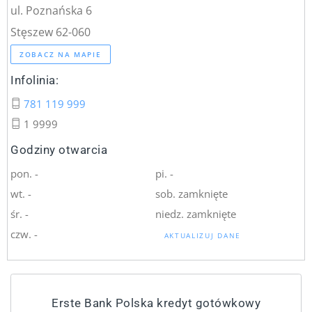
ul. Poznańska 6
Stęszew 62-060
ZOBACZ NA MAPIE
Infolinia:
781 119 999
1 9999
Godziny otwarcia
pon. -
pi. -
wt. -
sob. zamknięte
śr. -
niedz. zamknięte
czw. -
AKTUALIZUJ DANE
Erste Bank Polska kredyt gotówkowy