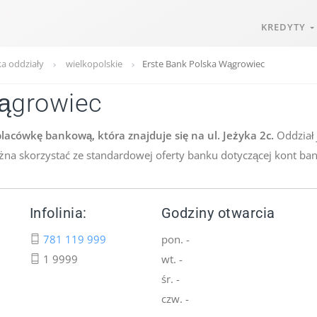
KREDYTY
ka oddziały
wielkopolskie
Erste Bank Polska Wągrowiec
Wągrowiec
acówkę bankową, która znajduje się na ul. Jeżyka 2c.
Oddział 
ożna skorzystać ze standardowej oferty banku dotyczącej kont ba
Infolinia:
Godziny otwarcia
781 119 999
pon. -
1 9999
wt. -
śr. -
czw. -