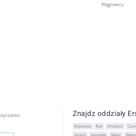
Wągrowcu.
Znajdz oddziały Er
ożyczaniu!
Bojanowo
Buk
Chodzież
Czar
Jarocin
Jastrowie
Kalisz
Kępn