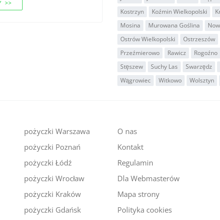
 >>
Kostrzyn
Koźmin Wielkopolski
K
Mosina
Murowana Goślina
Now
Ostrów Wielkopolski
Ostrzeszów
Przeźmierowo
Rawicz
Rogoźno
Stęszew
Suchy Las
Swarzędz
Wągrowiec
Witkowo
Wolsztyn
pożyczki Warszawa
O nas
pożyczki Poznań
Kontakt
i
pożyczki Łódź
Regulamin
pożyczki Wrocław
Dla Webmasterów
pożyczki Kraków
Mapa strony
pożyczki Gdańsk
Polityka cookies