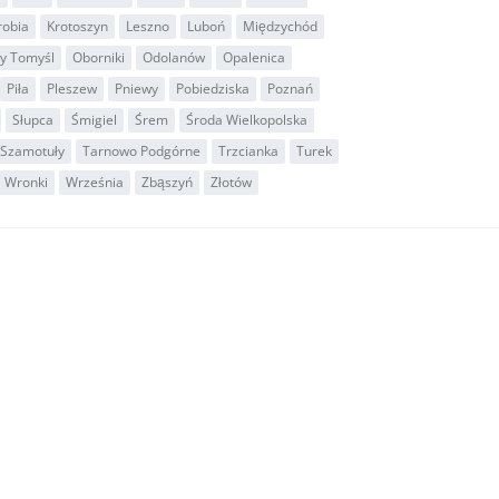
robia
Krotoszyn
Leszno
Luboń
Międzychód
y Tomyśl
Oborniki
Odolanów
Opalenica
Piła
Pleszew
Pniewy
Pobiedziska
Poznań
Słupca
Śmigiel
Śrem
Środa Wielkopolska
Szamotuły
Tarnowo Podgórne
Trzcianka
Turek
Wronki
Września
Zbąszyń
Złotów