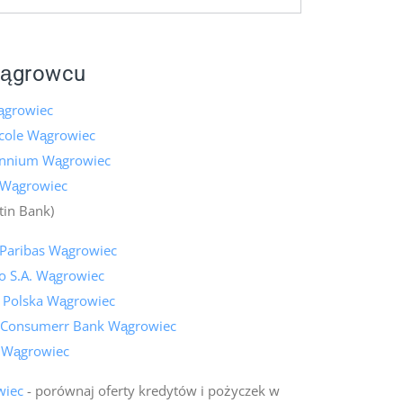
Wągrowcu
ągrowiec
icole Wągrowiec
ennium Wągrowiec
 Wągrowiec
tin Bank)
Paribas Wągrowiec
o S.A. Wągrowiec
k Polska Wągrowiec
 Consumerr Bank Wągrowiec
k Wągrowiec
wiec
- porównaj oferty kredytów i pożyczek w