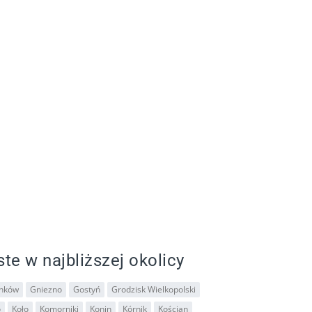
ste w najbliższej okolicy
nków
Gniezno
Gostyń
Grodzisk Wielkopolski
o
Koło
Komorniki
Konin
Kórnik
Kościan