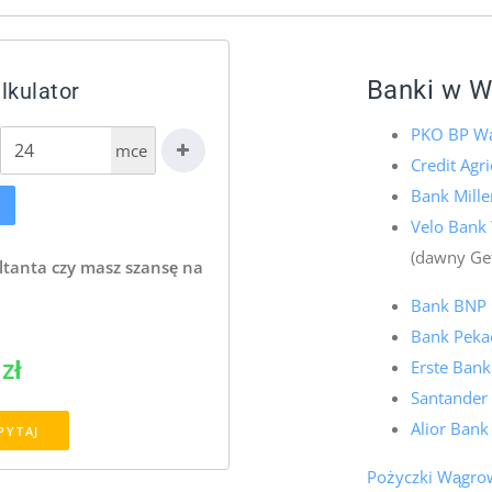
Banki w 
lkulator
PKO BP W
mce
Credit Agr
Bank Mill
Velo Bank
(dawny Ge
ltanta czy masz szansę na
Bank BNP 
Bank Peka
zł
Erste Ban
Santander
Alior Ban
PYTAJ
Pożyczki Wągro