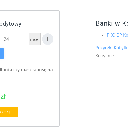
Banki w K
redytowy
PKO BP Ko
mce
Pożyczki Kobyli
Kobylinie.
ltanta czy masz szansę na
zł
PYTAJ