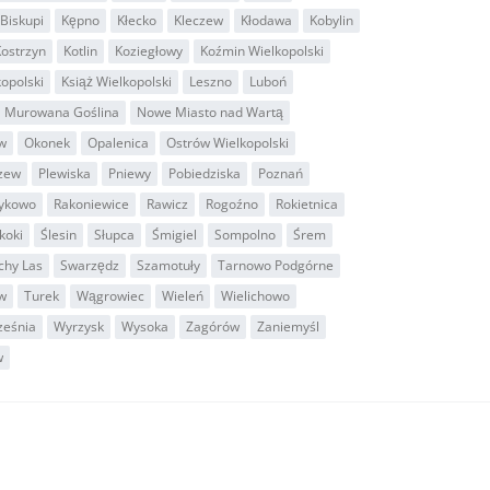
Biskupi
Kępno
Kłecko
Kleczew
Kłodawa
Kobylin
ostrzyn
Kotlin
Koziegłowy
Koźmin Wielkopolski
kopolski
Książ Wielkopolski
Leszno
Luboń
Murowana Goślina
Nowe Miasto nad Wartą
w
Okonek
Opalenica
Ostrów Wielkopolski
zew
Plewiska
Pniewy
Pobiedziska
Poznań
ykowo
Rakoniewice
Rawicz
Rogoźno
Rokietnica
koki
Ślesin
Słupca
Śmigiel
Sompolno
Śrem
chy Las
Swarzędz
Szamotuły
Tarnowo Podgórne
w
Turek
Wągrowiec
Wieleń
Wielichowo
ześnia
Wyrzysk
Wysoka
Zagórów
Zaniemyśl
w