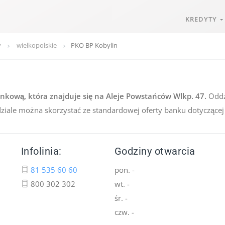
KREDYTY
y
wielkopolskie
PKO BP Kobylin
nkową, która znajduje się na Aleje Powstańców Wlkp. 47.
Oddzi
dziale można skorzystać ze standardowej oferty banku dotyczącej
Infolinia:
Godziny otwarcia
81 535 60 60
pon. -
800 302 302
wt. -
śr. -
czw. -