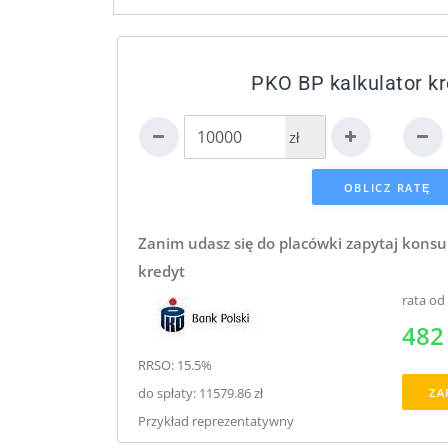
PKO BP kalkulator k
zł
Zanim udasz się do placówki zapytaj konsu
kredyt
rata od
482 
RRSO: 15.5%
do spłaty: 11579.86 zł
ZA
Przykład reprezentatywny