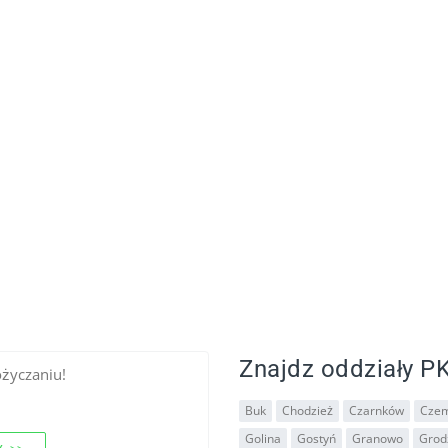
Znajdz oddziały PK
ożyczaniu!
Buk
Chodzież
Czarnków
Czem
Golina
Gostyń
Granowo
Grodz