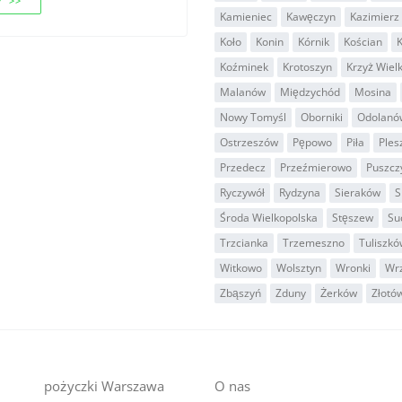
 >>
Kamieniec
Kawęczyn
Kazimierz 
Koło
Konin
Kórnik
Kościan
K
Koźminek
Krotoszyn
Krzyż Wiel
Malanów
Międzychód
Mosina
Nowy Tomyśl
Oborniki
Odolanó
Ostrzeszów
Pępowo
Piła
Ples
Przedecz
Przeźmierowo
Puszcz
Ryczywół
Rydzyna
Sieraków
S
Środa Wielkopolska
Stęszew
Su
Trzcianka
Trzemeszno
Tuliszkó
Witkowo
Wolsztyn
Wronki
Wr
Zbąszyń
Zduny
Żerków
Złotó
pożyczki Warszawa
O nas