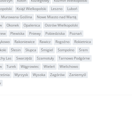
ostrzyn
Kotlin
Koziegłowy
Koźmin Wielkopolski
kopolski
Książ Wielkopolski
Leszno
Luboń
Murowana Goślina
Nowe Miasto nad Wartą
w
Okonek
Opalenica
Ostrów Wielkopolski
zew
Plewiska
Pniewy
Pobiedziska
Poznań
ykowo
Rakoniewice
Rawicz
Rogoźno
Rokietnica
koki
Ślesin
Słupca
Śmigiel
Sompolno
Śrem
chy Las
Swarzędz
Szamotuły
Tarnowo Podgórne
w
Turek
Wągrowiec
Wieleń
Wielichowo
ześnia
Wyrzysk
Wysoka
Zagórów
Zaniemyśl
w