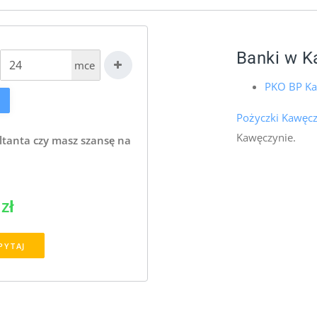
Banki w K
mce
PKO BP K
Pożyczki Kawęc
Kawęczynie.
ltanta czy masz szansę na
zł
PYTAJ