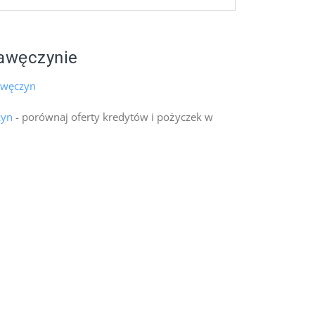
awęczynie
awęczyn
zyn
- porównaj oferty kredytów i pożyczek w