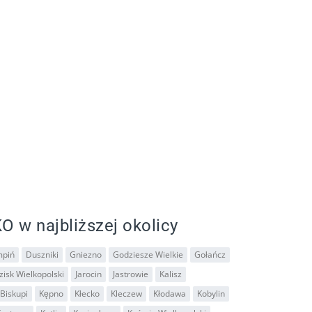
O w najbliższej okolicy
piń
Duszniki
Gniezno
Godziesze Wielkie
Gołańcz
isk Wielkopolski
Jarocin
Jastrowie
Kalisz
Biskupi
Kępno
Kłecko
Kleczew
Kłodawa
Kobylin