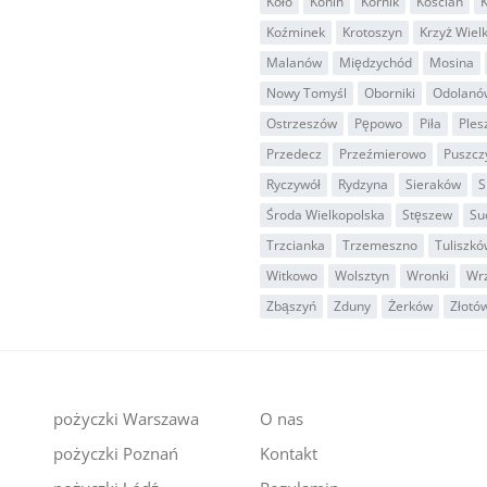
Koło
Konin
Kórnik
Kościan
K
Koźminek
Krotoszyn
Krzyż Wiel
Malanów
Międzychód
Mosina
Nowy Tomyśl
Oborniki
Odolanó
Ostrzeszów
Pępowo
Piła
Ples
Przedecz
Przeźmierowo
Puszcz
Ryczywół
Rydzyna
Sieraków
S
Środa Wielkopolska
Stęszew
Su
Trzcianka
Trzemeszno
Tuliszkó
Witkowo
Wolsztyn
Wronki
Wr
Zbąszyń
Zduny
Żerków
Złotó
pożyczki Warszawa
O nas
pożyczki Poznań
Kontakt
i