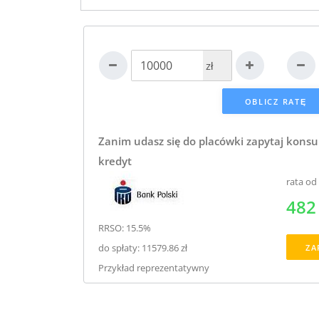
zł
Zanim udasz się do placówki zapytaj konsu
kredyt
rata od
482 
RRSO: 15.5%
do spłaty: 11579.86 zł
ZA
Przykład reprezentatywny