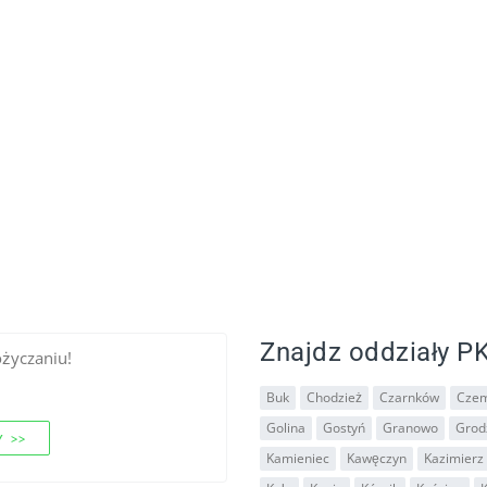
Znajdz oddziały PK
ożyczaniu!
Buk
Chodzież
Czarnków
Czem
Golina
Gostyń
Granowo
Grodz
 >>
Kamieniec
Kawęczyn
Kazimierz 