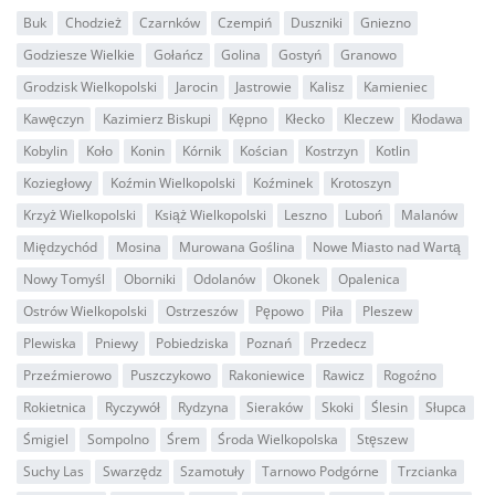
Buk
Chodzież
Czarnków
Czempiń
Duszniki
Gniezno
Godziesze Wielkie
Gołańcz
Golina
Gostyń
Granowo
Grodzisk Wielkopolski
Jarocin
Jastrowie
Kalisz
Kamieniec
Kawęczyn
Kazimierz Biskupi
Kępno
Kłecko
Kleczew
Kłodawa
Kobylin
Koło
Konin
Kórnik
Kościan
Kostrzyn
Kotlin
Koziegłowy
Koźmin Wielkopolski
Koźminek
Krotoszyn
Krzyż Wielkopolski
Książ Wielkopolski
Leszno
Luboń
Malanów
Międzychód
Mosina
Murowana Goślina
Nowe Miasto nad Wartą
Nowy Tomyśl
Oborniki
Odolanów
Okonek
Opalenica
Ostrów Wielkopolski
Ostrzeszów
Pępowo
Piła
Pleszew
Plewiska
Pniewy
Pobiedziska
Poznań
Przedecz
Przeźmierowo
Puszczykowo
Rakoniewice
Rawicz
Rogoźno
Rokietnica
Ryczywół
Rydzyna
Sieraków
Skoki
Ślesin
Słupca
Śmigiel
Sompolno
Śrem
Środa Wielkopolska
Stęszew
Suchy Las
Swarzędz
Szamotuły
Tarnowo Podgórne
Trzcianka