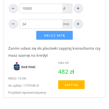
zł
mce
Zanim udasz się do placówki zapytaj konsultanta czy
masz szansę na kredyt
rata od
482 zł
RRSO: 15.5%
ZAPYTAJ
do spłaty: 11579.86 zł
Przykład reprezentatywny