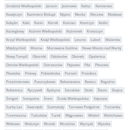
Grodzisk Wielkopolski
Jarocin
Jastrowie
Kalisz
Kamieniec
Kawęczyn
Kazimierz Biskupi
Kępno
Kłecko
Kleczew
Kłodawa
Kobylin
Koło
Konin
Kórnik
Kościan
Kostrzyn
Kotlin
Koziegłowy
Koźmin Wielkopolski
Koźminek
Krotoszyn
Krzyż Wielkopolski
Książ Wielkopolski
Leszno
Luboń
Malanów
Międzychód
Mosina
Murowana Goślina
Nowe Miasto nad Wartą
Nowy Tomyśl
Oborniki
Odolanów
Okonek
Opalenica
Ostrów Wielkopolski
Ostrzeszów
Pępowo
Piła
Pleszew
Plewiska
Pniewy
Pobiedziska
Poznań
Przedecz
Przeźmierowo
Puszczykowo
Rakoniewice
Rawicz
Rogoźno
Rokietnica
Ryczywół
Rydzyna
Sieraków
Skoki
Ślesin
Słupca
Śmigiel
Sompolno
Śrem
Środa Wielkopolska
Stęszew
Suchy Las
Swarzędz
Szamotuły
Tarnowo Podgórne
Trzcianka
Trzemeszno
Tuliszków
Turek
Wągrowiec
Wieleń
Wielichowo
Witkowo
Wolsztyn
Wronki
Września
Wyrzysk
Wysoka