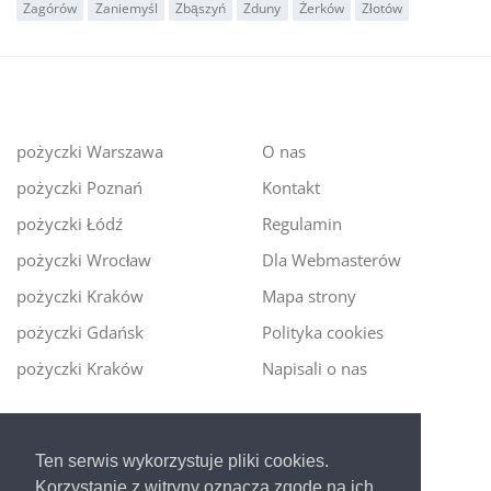
Zagórów
Zaniemyśl
Zbąszyń
Zduny
Żerków
Złotów
pożyczki Warszawa
O nas
pożyczki Poznań
Kontakt
pożyczki Łódź
Regulamin
pożyczki Wrocław
Dla Webmasterów
pożyczki Kraków
Mapa strony
pożyczki Gdańsk
Polityka cookies
pożyczki Kraków
Napisali o nas
Digitalmoney.pl
Ten serwis wykorzystuje pliki cookies.
Ekspert kredytowy online
- nowa era szybkiego i
Korzystanie z witryny oznacza zgodę na ich