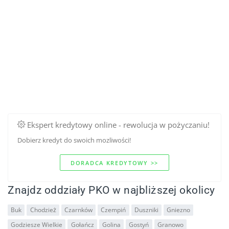
Ekspert kredytowy online - rewolucja w pożyczaniu!
Dobierz kredyt do swoich mozliwości!
DORADCA KREDYTOWY >>
Znajdz oddziały PKO w najbliższej okolicy
Buk
Chodzież
Czarnków
Czempiń
Duszniki
Gniezno
Godziesze Wielkie
Gołańcz
Golina
Gostyń
Granowo