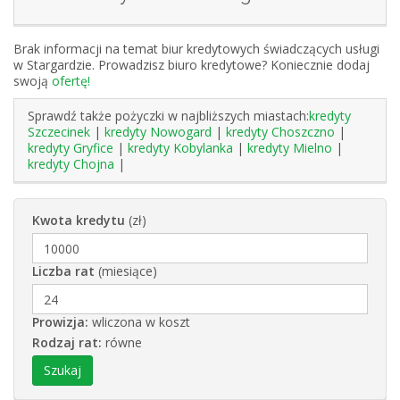
Brak informacji na temat biur kredytowych świadczących usługi
w Stargardzie. Prowadzisz biuro kredytowe? Koniecznie dodaj
swoją
ofertę!
Sprawdź także pożyczki w najbliższych miastach:
kredyty
Szczecinek
|
kredyty Nowogard
|
kredyty Choszczno
|
kredyty Gryfice
|
kredyty Kobylanka
|
kredyty Mielno
|
kredyty Chojna
|
Kwota kredytu
(zł)
Liczba rat
(miesiące)
Prowizja:
wliczona w koszt
Rodzaj rat:
równe