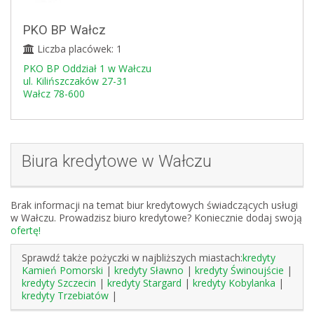
PKO BP Wałcz
Liczba placówek: 1
PKO BP Oddział 1 w Wałczu
ul. Kilińszczaków 27-31
Wałcz 78-600
Biura kredytowe w Wałczu
Brak informacji na temat biur kredytowych świadczących usługi
w Wałczu. Prowadzisz biuro kredytowe? Koniecznie dodaj swoją
ofertę!
Sprawdź także pożyczki w najbliższych miastach:
kredyty
Kamień Pomorski
|
kredyty Sławno
|
kredyty Świnoujście
|
kredyty Szczecin
|
kredyty Stargard
|
kredyty Kobylanka
|
kredyty Trzebiatów
|