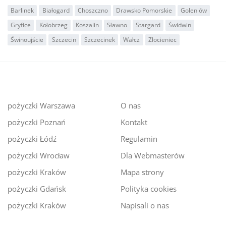
Barlinek
Białogard
Choszczno
Drawsko Pomorskie
Goleniów
Gryfice
Kołobrzeg
Koszalin
Sławno
Stargard
Świdwin
Świnoujście
Szczecin
Szczecinek
Wałcz
Złocieniec
pożyczki Warszawa
O nas
pożyczki Poznań
Kontakt
pożyczki Łódź
Regulamin
pożyczki Wrocław
Dla Webmasterów
pożyczki Kraków
Mapa strony
pożyczki Gdańsk
Polityka cookies
pożyczki Kraków
Napisali o nas