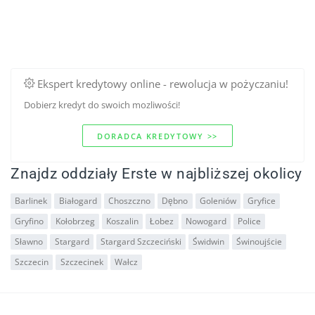
Ekspert kredytowy online - rewolucja w pożyczaniu!
Dobierz kredyt do swoich mozliwości!
DORADCA KREDYTOWY >>
Znajdz oddziały Erste w najbliższej okolicy
Barlinek
Białogard
Choszczno
Dębno
Goleniów
Gryfice
Gryfino
Kołobrzeg
Koszalin
Łobez
Nowogard
Police
Sławno
Stargard
Stargard Szczeciński
Świdwin
Świnoujście
Szczecin
Szczecinek
Wałcz