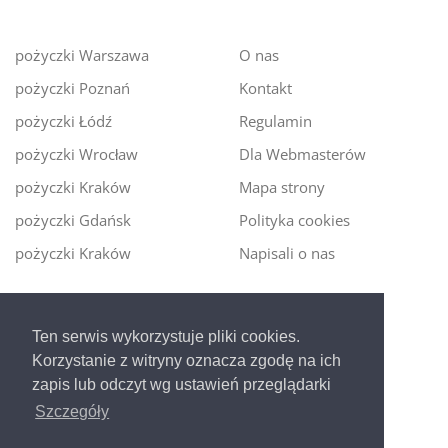
pożyczki Warszawa
O nas
pożyczki Poznań
Kontakt
pożyczki Łódź
Regulamin
pożyczki Wrocław
Dla Webmasterów
pożyczki Kraków
Mapa strony
pożyczki Gdańsk
Polityka cookies
pożyczki Kraków
Napisali o nas
Digitalmoney.pl
Ten serwis wykorzystuje pliki cookies.
Ekspert kredytowy online
- nowa era szybkiego i
Korzystanie z witryny oznacza zgodę na ich
bezpiecznego pożyczania!
zapis lub odczyt wg ustawień przeglądarki
Szczegóły