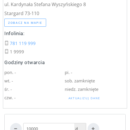
ul. Kardynała Stefana Wyszyńskiego 8
Stargard 73-110
ZOBACZ NA MAPIE
Infolinia:
781 119 999
1 9999
Godziny otwarcia
pon. -
pi. -
wt. -
sob. zamknięte
śr. -
niedz. zamknięte
czw. -
AKTUALIZUJ DANE
zł