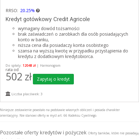
RRSO:
20.25%
Kredyt gotówkowy Credit Agricole
wymagany dowód tożsamości
brak zaświadczeń o zarobkach dla osób posiadających
konto w banku,
niższa cena dla posiadaczy konta osobistego
szansa na wyższą kwotę w przypadku przystąpienia do
kredytu z dodatkowym kredytobiorca.
Do spłaty:
12048 zł
|
Harmonogram
rata od
502
zł
Zapytaj o kredyt
Liczba placówek: 3
Niniejsze zestawienie powstało na podstawie własnych obliczeń i posiada charakter
orientacyjny. Nie stanowi oferty w myśl art. 66 Kodeksu Cywilnego.
Pozostałe oferty kredytów i pożyczek
Oferty banków, które nie posiadają