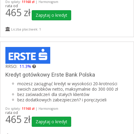
Do spłaty:
11160 zł
|
Harmonogram
rata od
465
zł
Zapytaj o kredyt
Liczba placówek: 1
RRSO:
11.3%
Kredyt gotówkowy Erste Bank Polska
możesz zaciągnąć kredyt w wysokości 20-krotności
swoich zarobków netto, maksymalnie do 300 000 zł
bez zaświadczeń dla stałych klientów
bez dodatkowych zabezpieczeń? i poręczycieli
Do spłaty:
11160 zł
|
Harmonogram
rata od
465
zł
Zapytaj o kredyt