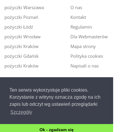
pożyczki Warszawa
O nas
pożyczki Poznań
Kontakt
pożyczki Łódź
Regulamin
pożyczki Wrocław
Dla Webmasterów
pożyczki Kraków
Mapa strony
pożyczki Gdańsk
Polityka cookies
pożyczki Kraków
Napisali o nas
Digitalmoney.pl
Ten serwis wykorzystuje pliki cookies.
Ekspert kredytowy online
- nowa era szybkiego i
Korzystanie z witryny oznacza zgodę na ich
bezpiecznego pożyczania!
zapis lub odczyt wg ustawień przeglądarki
Szczegóły
Ok - zgadzam się