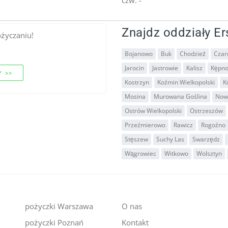
Znajdz oddziały Er
ożyczaniu!
Bojanowo
Buk
Chodzież
Czar
Jarocin
Jastrowie
Kalisz
Kępn
 >>
Kostrzyn
Koźmin Wielkopolski
K
Mosina
Murowana Goślina
Now
Ostrów Wielkopolski
Ostrzeszów
Przeźmierowo
Rawicz
Rogoźno
Stęszew
Suchy Las
Swarzędz
Wągrowiec
Witkowo
Wolsztyn
pożyczki Warszawa
O nas
pożyczki Poznań
Kontakt
i