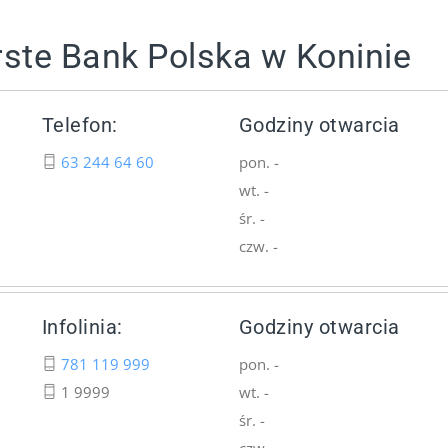
rste Bank Polska w Koninie
Telefon:
Godziny otwarcia
63 244 64 60
pon. -
wt. -
śr. -
czw. -
Infolinia:
Godziny otwarcia
781 119 999
pon. -
1 9999
wt. -
śr. -
czw. -