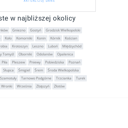
AKTUALIZUJ DANE
ste w najbliższej okolicy
nków
Gniezno
Gostyń
Grodzisk Wielkopolski
o
Koło
Komorniki
Konin
Kórnik
Kościan
robia
Krotoszyn
Leszno
Luboń
Międzychód
y Tomyśl
Oborniki
Odolanów
Opalenica
Piła
Pleszew
Pniewy
Pobiedziska
Poznań
Słupca
Śmigiel
Śrem
Środa Wielkopolska
Szamotuły
Tarnowo Podgórne
Trzcianka
Turek
Wronki
Września
Zbąszyń
Złotów