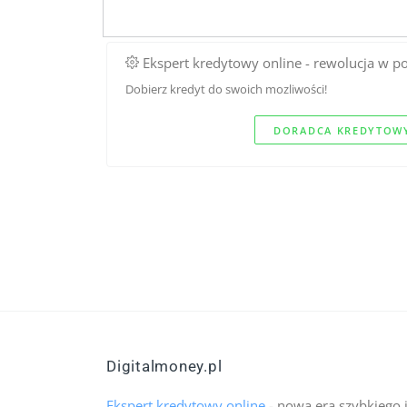
Ekspert kredytowy online - rewolucja w p
Dobierz kredyt do swoich mozliwości!
DORADCA KREDYTOWY
Digitalmoney.pl
Ekspert kredytowy online
- nowa era szybkiego 