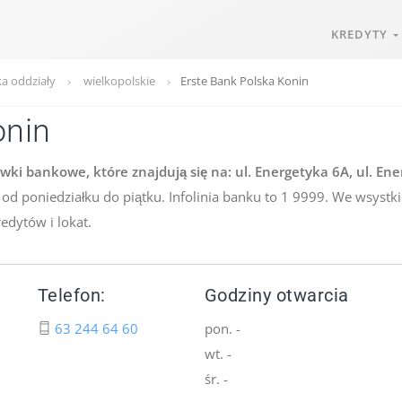
KREDYTY
ka oddziały
wielkopolskie
Erste Bank Polska Konin
onin
wki bankowe, które znajdują się na: ul. Energetyka 6A, ul. En
e od poniedziałku do piątku. Infolinia banku to 1 9999. We wsyst
edytów i lokat.
Telefon:
Godziny otwarcia
63 244 64 60
pon. -
wt. -
śr. -