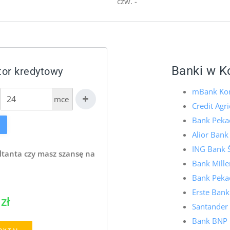
czw. -
Banki w K
tor kredytowy
mBank Ko
mce
Credit Agr
Bank Pekao
Alior Bank
ING Bank 
ltanta czy masz szansę na
Bank Mill
Bank Pekao
Erste Bank
zł
Santander
Bank BNP 