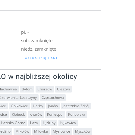
pi. -
sob. zamknięte
niedz. zamknięte
AKTUALIZUJ DANE
O w najbliższej okolicy
lachownia
Bytom
Chorzów
Cieszyn
Czerwionka-Leszczyny
Częstochowa
wice
Gołkowice
Herby
Janów
Jastrzębie-Zdrój
wice
Kłobuck
Knurów
Koniecpol
Konopiska
Łaziska Górne
Łazy
Lędziny
Łękawica
iedźno
Mikołów
Milówka
Mysłowice
Myszków