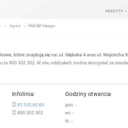
KREDYTY
y
śląskie
PKO BP Cieszyn
owe, które znajdują się na: ul. Głęboka 4 oraz ul. Wojciecha 
anku to 800 302 302. W obu oddziałach można skorzystać ze stand
Infolinia:
Godziny otwarcia
81 535 60 60
pon. -
800 302 302
wt. -
śr. -