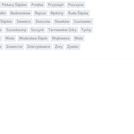
Piekary Śląskie
Poręba
Przystajń
Pszczyna
dlin
Radzionków
Rajcza
Rędziny
Ruda Śląska
Śląskie
Siewierz
Skoczów
Sławków
Sosnowiec
a
Szczekociny
Szczyrk
Tarnowskie Góry
Tychy
z
Wisła
Wodzisław Śląski
Wojkowice
Wola
e
Zawiercie
Zebrzydowice
Żory
Żywiec