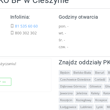
KO BP w Cieszynie
Infolinia:
Godziny otwarcia
81 535 60 60
pon. -
800 302 302
wt. -
śr. -
czw. -
Znajdz oddziały PK
ożyczaniu!
Będzin
Bielsko-Biała
Bieruń
B
Czechowice-Dziedzice
Czeladź
 >>
Dąbrowa Górnicza
Gilowice
Gli
Jaworzno
Jeleśnia
Kalety
Kato
Koszęcin
Koziegłowy
Krzepice
Łodygowice
Lubliniec
Lyski
M