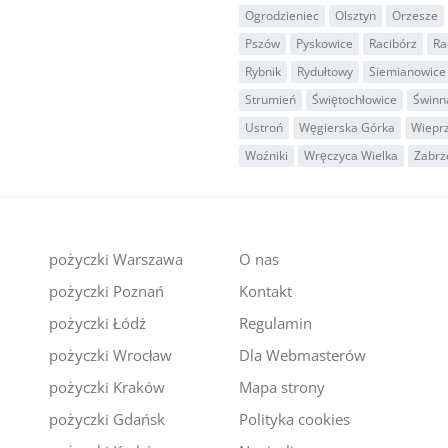
Ogrodzieniec
Olsztyn
Orzesze
Pszów
Pyskowice
Racibórz
Ra
Rybnik
Rydułtowy
Siemianowice 
Strumień
Świętochłowice
Świnn
Ustroń
Węgierska Górka
Wiepr
Woźniki
Wręczyca Wielka
Zabrz
pożyczki Warszawa
O nas
pożyczki Poznań
Kontakt
i
pożyczki Łódź
Regulamin
pożyczki Wrocław
Dla Webmasterów
pożyczki Kraków
Mapa strony
pożyczki Gdańsk
Polityka cookies