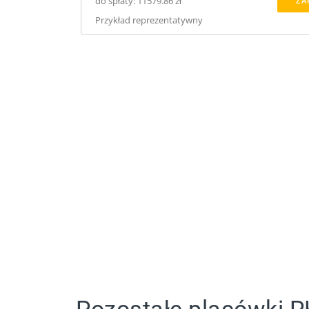
do spłaty: 11579.86 zł
ZA
Przykład reprezentatywny