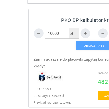
PKO BP kalkulator k
zł
Zanim udasz się do placówki zapytaj konsu
kredyt
rata od
482 
RRSO: 15.5%
do spłaty: 11579.86 zł
ZA
Przykład reprezentatywny