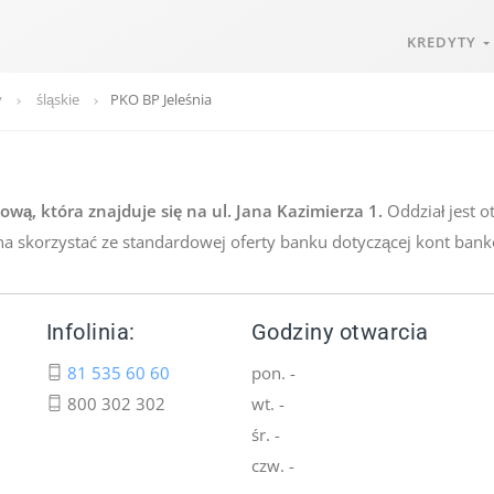
KREDYTY
y
śląskie
PKO BP Jeleśnia
wą, która znajduje się na ul. Jana Kazimierza 1.
Oddział jest o
a skorzystać ze standardowej oferty banku dotyczącej kont bank
Infolinia:
Godziny otwarcia
81 535 60 60
pon. -
800 302 302
wt. -
śr. -
czw. -