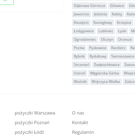
 >>
Dąbrowa Górnicza
Gilowice
Gli
Jaworzno
Jeleśnia
Kalety
Kato
Koszęcin
Koziegłowy
Krzepice
Łodygowice
Lubliniec
Lyski
M
Ogrodzieniec
Olsztyn
Orzesze
Pszów
Pyskowice
Racibórz
Ra
Rybnik
Rydułtowy
Siemianowice 
Strumień
Świętochłowice
Świnn
Ustroń
Węgierska Górka
Wiepr
Woźniki
Wręczyca Wielka
Zabrz
pożyczki Warszawa
O nas
pożyczki Poznań
Kontakt
i
pożyczki Łódź
Regulamin