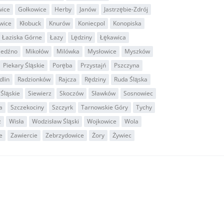
wice
Gołkowice
Herby
Janów
Jastrzębie-Zdrój
wice
Kłobuck
Knurów
Koniecpol
Konopiska
Łaziska Górne
Łazy
Lędziny
Łękawica
iedźno
Mikołów
Milówka
Mysłowice
Myszków
Piekary Śląskie
Poręba
Przystajń
Pszczyna
dlin
Radzionków
Rajcza
Rędziny
Ruda Śląska
Śląskie
Siewierz
Skoczów
Sławków
Sosnowiec
a
Szczekociny
Szczyrk
Tarnowskie Góry
Tychy
z
Wisła
Wodzisław Śląski
Wojkowice
Wola
e
Zawiercie
Zebrzydowice
Żory
Żywiec