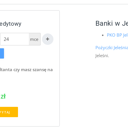
Banki w J
redytowy
PKO BP Jel
mce
Pożyczki Jeleśni
Jeleśni.
ltanta czy masz szansę na
zł
PYTAJ