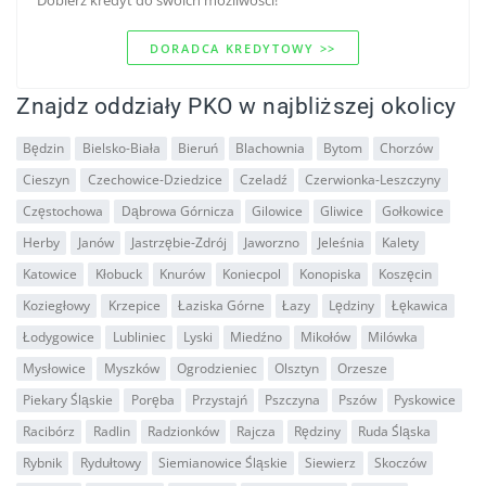
Dobierz kredyt do swoich mozliwości!
DORADCA KREDYTOWY >>
Znajdz oddziały PKO w najbliższej okolicy
Będzin
Bielsko-Biała
Bieruń
Blachownia
Bytom
Chorzów
Cieszyn
Czechowice-Dziedzice
Czeladź
Czerwionka-Leszczyny
Częstochowa
Dąbrowa Górnicza
Gilowice
Gliwice
Gołkowice
Herby
Janów
Jastrzębie-Zdrój
Jaworzno
Jeleśnia
Kalety
Katowice
Kłobuck
Knurów
Koniecpol
Konopiska
Koszęcin
Koziegłowy
Krzepice
Łaziska Górne
Łazy
Lędziny
Łękawica
Łodygowice
Lubliniec
Lyski
Miedźno
Mikołów
Milówka
Mysłowice
Myszków
Ogrodzieniec
Olsztyn
Orzesze
Piekary Śląskie
Poręba
Przystajń
Pszczyna
Pszów
Pyskowice
Racibórz
Radlin
Radzionków
Rajcza
Rędziny
Ruda Śląska
Rybnik
Rydułtowy
Siemianowice Śląskie
Siewierz
Skoczów