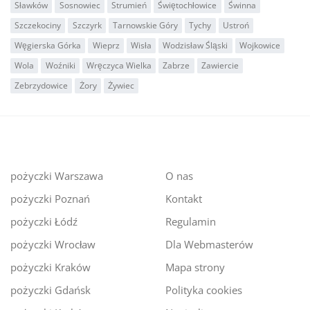
Sławków
Sosnowiec
Strumień
Świętochłowice
Świnna
Szczekociny
Szczyrk
Tarnowskie Góry
Tychy
Ustroń
Węgierska Górka
Wieprz
Wisła
Wodzisław Śląski
Wojkowice
Wola
Woźniki
Wręczyca Wielka
Zabrze
Zawiercie
Zebrzydowice
Żory
Żywiec
pożyczki Warszawa
O nas
pożyczki Poznań
Kontakt
pożyczki Łódź
Regulamin
pożyczki Wrocław
Dla Webmasterów
pożyczki Kraków
Mapa strony
pożyczki Gdańsk
Polityka cookies