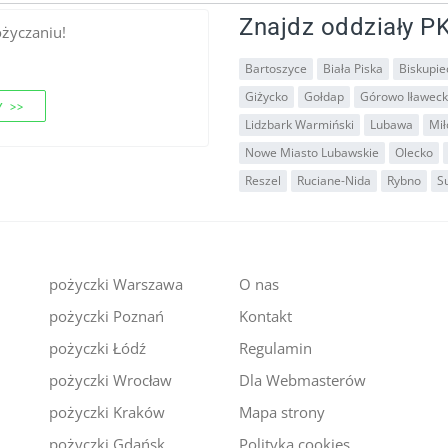
Znajdz oddziały PK
ożyczaniu!
Bartoszyce
Biała Piska
Biskupie
Giżycko
Gołdap
Górowo Iławeck
 >>
Lidzbark Warmiński
Lubawa
Mi
Nowe Miasto Lubawskie
Olecko
Reszel
Ruciane-Nida
Rybno
S
pożyczki Warszawa
O nas
pożyczki Poznań
Kontakt
i
pożyczki Łódź
Regulamin
pożyczki Wrocław
Dla Webmasterów
pożyczki Kraków
Mapa strony
pożyczki Gdańsk
Polityka cookies