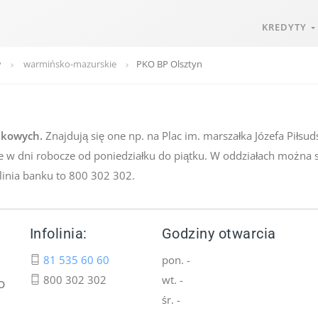
KREDYTY
y
warmińsko-mazurskie
PKO BP Olsztyn
nkowych.
Znajdują się one np. na Plac im. marszałka Józefa Piłsu
rte w dni robocze od poniedziałku do piątku. W oddziałach można
linia banku to 800 302 302.
Infolinia:
Godziny otwarcia
81 535 60 60
pon. -
800 302 302
wt. -
o
śr. -