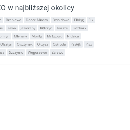
O w najbliższej okolicy
c
Braniewo
Dobre Miasto
Działdowo
Elbląg
Ełk
ie
Iława
Jeziorany
Kętrzyn
Korsze
Lidzbark
łomłyn
Młynary
Morąg
Mrągowo
Nidzica
Olsztyn
Olsztynek
Orzysz
Ostróda
Pasłęk
Pisz
usz
Szczytno
Węgorzewo
Zalewo