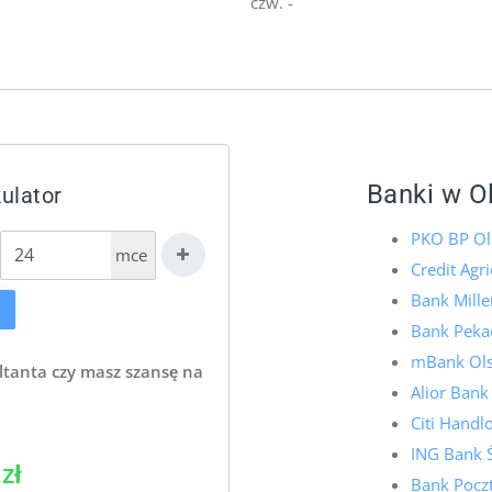
czw. -
Banki w O
ulator
PKO BP Ol
mce
Credit Agr
Bank Mill
Bank Pekao
mBank Ols
ltanta czy masz szansę na
Alior Bank
Citi Hand
ING Bank 
zł
Bank Pocz