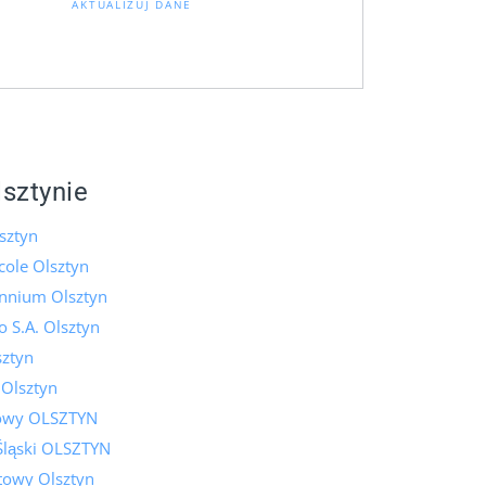
AKTUALIZUJ DANE
lsztynie
sztyn
icole Olsztyn
ennium Olsztyn
 S.A. Olsztyn
ztyn
 Olsztyn
lowy OLSZTYN
Śląski OLSZTYN
towy Olsztyn