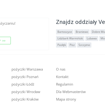
Znajdz oddziały Ve
ożyczaniu!
Bartoszyce
Braniewo
Dobre Mi
Lidzbark Warmiński
Lubawa
Mo
 >>
Pasłęk
Pisz
Szczytno
pożyczki Warszawa
O nas
pożyczki Poznań
Kontakt
i
pożyczki Łódź
Regulamin
pożyczki Wrocław
Dla Webmasterów
pożyczki Kraków
Mapa strony