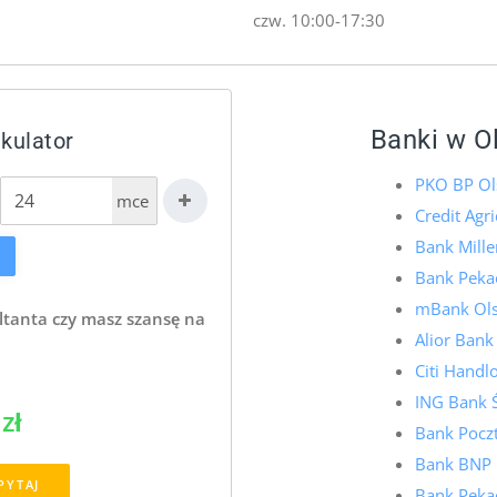
czw. 10:00-17:30
Banki w O
lkulator
PKO BP Ol
mce
Credit Agr
Bank Mill
Bank Pekao
mBank Ols
ltanta czy masz szansę na
Alior Bank
Citi Hand
ING Bank 
zł
Bank Pocz
Bank BNP 
PYTAJ
Bank Pekao