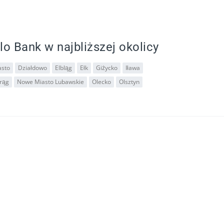
lo Bank w najbliższej okolicy
asto
Działdowo
Elbląg
Ełk
Giżycko
Iława
rąg
Nowe Miasto Lubawskie
Olecko
Olsztyn