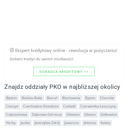
Ekspert kredytowy online - rewolucja w pożyczaniu!
Dobierz kredyt do swoich mozliwości!
DORADCA KREDYTOWY >>
Znajdz oddziały PKO w najbliższej okolicy
Będzin
Bielsko-Biała
Bieruń
Blachownia
Bytom
Chorzów
Cieszyn
Czechowice-Dziedzice
Czeladź
Czerwionka-Leszczyny
Częstochowa
Dąbrowa Górnicza
Gilowice
Gliwice
Gołkowice
Herby
Janów
Jastrzębie-Zdrój
Jaworzno
Jeleśnia
Kalety