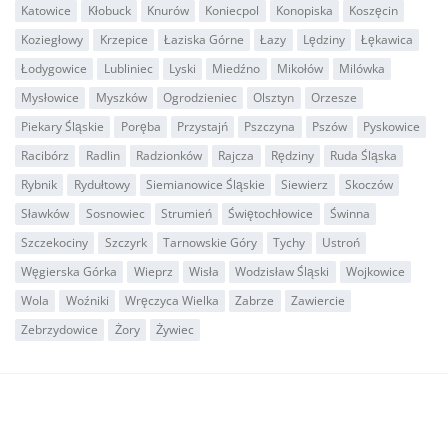
Katowice
Kłobuck
Knurów
Koniecpol
Konopiska
Koszęcin
Koziegłowy
Krzepice
Łaziska Górne
Łazy
Lędziny
Łękawica
Łodygowice
Lubliniec
Lyski
Miedźno
Mikołów
Milówka
Mysłowice
Myszków
Ogrodzieniec
Olsztyn
Orzesze
Piekary Śląskie
Poręba
Przystajń
Pszczyna
Pszów
Pyskowice
Racibórz
Radlin
Radzionków
Rajcza
Rędziny
Ruda Śląska
Rybnik
Rydułtowy
Siemianowice Śląskie
Siewierz
Skoczów
Sławków
Sosnowiec
Strumień
Świętochłowice
Świnna
Szczekociny
Szczyrk
Tarnowskie Góry
Tychy
Ustroń
Węgierska Górka
Wieprz
Wisła
Wodzisław Śląski
Wojkowice
Wola
Woźniki
Wręczyca Wielka
Zabrze
Zawiercie
Zebrzydowice
Żory
Żywiec