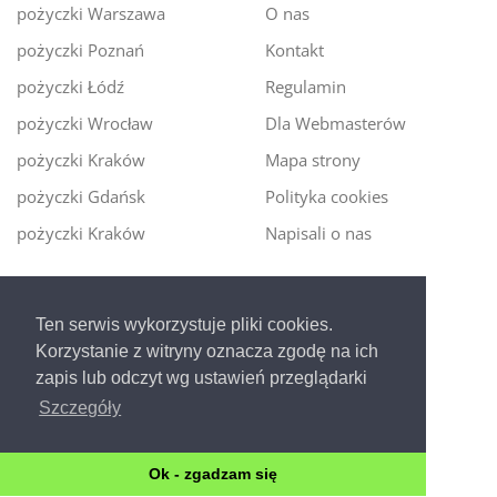
pożyczki Warszawa
O nas
pożyczki Poznań
Kontakt
pożyczki Łódź
Regulamin
pożyczki Wrocław
Dla Webmasterów
pożyczki Kraków
Mapa strony
pożyczki Gdańsk
Polityka cookies
pożyczki Kraków
Napisali o nas
Digitalmoney.pl
Ten serwis wykorzystuje pliki cookies.
Ekspert kredytowy online
- nowa era szybkiego i
Korzystanie z witryny oznacza zgodę na ich
bezpiecznego pożyczania!
zapis lub odczyt wg ustawień przeglądarki
Szczegóły
Ok - zgadzam się