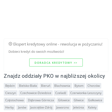
Ekspert kredytowy online - rewolucja w pożyczaniu!
Dobierz kredyt do swoich mozliwości!
DORADCA KREDYTOWY >>
Znajdz oddziały PKO w najbliższej okolicy
Będzin
Bielsko-Biała
Bieruń
Blachownia
Bytom
Chorzów
Cieszyn
Czechowice-Dziedzice
Czeladź
Czerwionka-Leszczyny
Częstochowa
Dąbrowa Górnicza
Gilowice
Gliwice
Gołkowice
Herby
Janów
Jastrzębie-Zdrój
Jaworzno
Jeleśnia
Kalety