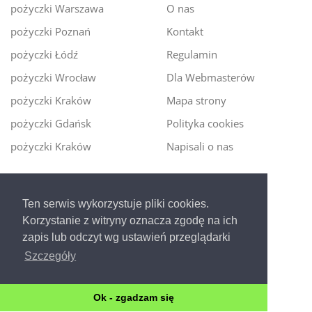
pożyczki Warszawa
O nas
pożyczki Poznań
Kontakt
pożyczki Łódź
Regulamin
pożyczki Wrocław
Dla Webmasterów
pożyczki Kraków
Mapa strony
pożyczki Gdańsk
Polityka cookies
pożyczki Kraków
Napisali o nas
Digitalmoney.pl
Ten serwis wykorzystuje pliki cookies.
Ekspert kredytowy online
- nowa era szybkiego i
Korzystanie z witryny oznacza zgodę na ich
bezpiecznego pożyczania!
zapis lub odczyt wg ustawień przeglądarki
Szczegóły
Ok - zgadzam się