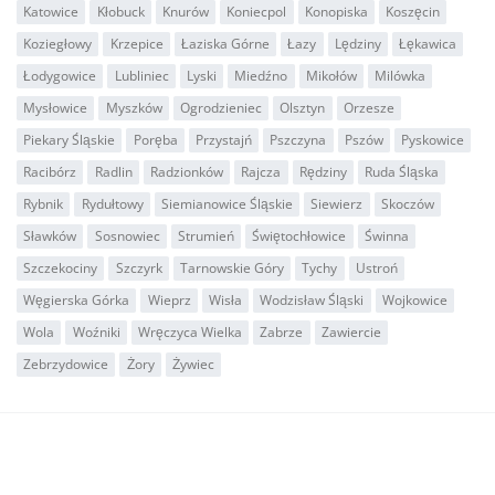
Katowice
Kłobuck
Knurów
Koniecpol
Konopiska
Koszęcin
Koziegłowy
Krzepice
Łaziska Górne
Łazy
Lędziny
Łękawica
Łodygowice
Lubliniec
Lyski
Miedźno
Mikołów
Milówka
Mysłowice
Myszków
Ogrodzieniec
Olsztyn
Orzesze
Piekary Śląskie
Poręba
Przystajń
Pszczyna
Pszów
Pyskowice
Racibórz
Radlin
Radzionków
Rajcza
Rędziny
Ruda Śląska
Rybnik
Rydułtowy
Siemianowice Śląskie
Siewierz
Skoczów
Sławków
Sosnowiec
Strumień
Świętochłowice
Świnna
Szczekociny
Szczyrk
Tarnowskie Góry
Tychy
Ustroń
Węgierska Górka
Wieprz
Wisła
Wodzisław Śląski
Wojkowice
Wola
Woźniki
Wręczyca Wielka
Zabrze
Zawiercie
Zebrzydowice
Żory
Żywiec