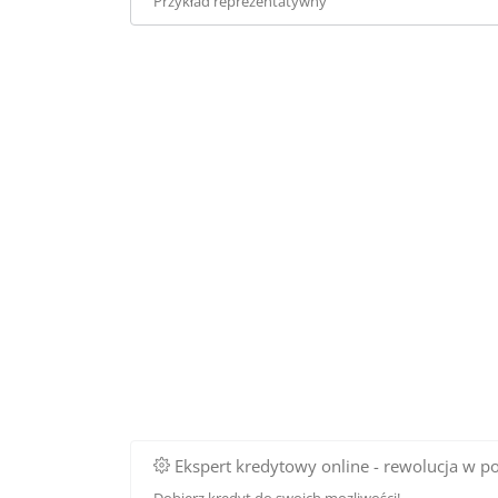
Przykład reprezentatywny
Ekspert kredytowy online - rewolucja w p
Dobierz kredyt do swoich mozliwości!