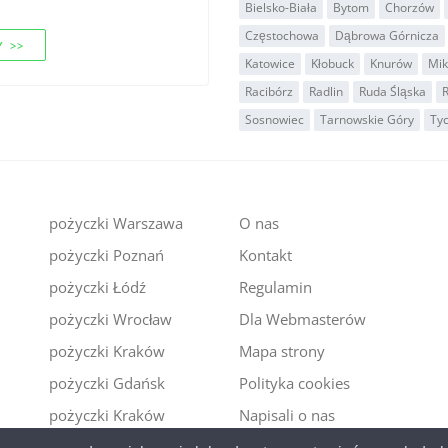
Bielsko-Biała
Bytom
Chorzów
Częstochowa
Dąbrowa Górnicza
 >>
Katowice
Kłobuck
Knurów
Mik
Racibórz
Radlin
Ruda Śląska
R
Sosnowiec
Tarnowskie Góry
Ty
pożyczki Warszawa
O nas
pożyczki Poznań
Kontakt
i
pożyczki Łódź
Regulamin
pożyczki Wrocław
Dla Webmasterów
pożyczki Kraków
Mapa strony
pożyczki Gdańsk
Polityka cookies
pożyczki Kraków
Napisali o nas