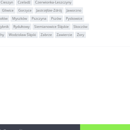
Cieszyn
Czeladź
Czerwionka-Leszczyny
Gliwice
Gorzyce
Jastrzębie-Zdrój
Jaworzno
ołów
Myszków
Pszczyna
Pszów
Pyskowice
ybnik
Rydułtowy
Siemianowice Śląskie
Skoczów
chy
Wodzisław Śląski
Zabrze
Zawiercie
Żory