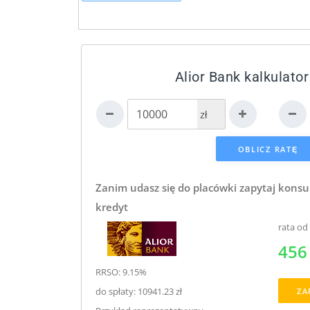
Alior Bank kalkulator
zł
Zanim udasz się do placówki zapytaj konsu
kredyt
rata od
456 
RRSO: 9.15%
do spłaty: 10941.23 zł
ZA