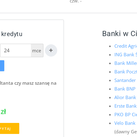
czw. -
Banki w C
 kredytu
Credit Agr
mce
ING Bank Ś
Bank Mill
Bank Pocz
Santander
ltanta czy masz szansę na
Bank BNP 
Alior Bank
Erste Bank
zł
PKO BP Ci
Velo Bank 
PYTAJ
(dawny Ge