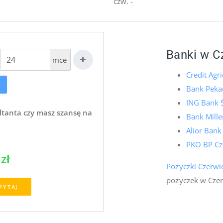
czw. -
Banki w C
mce
Credit Agr
Bank Peka
ING Bank 
ltanta czy masz szansę na
Bank Mill
Alior Bank
PKO BP Cz
zł
Pożyczki Czerwi
pożyczek w Czer
PYTAJ