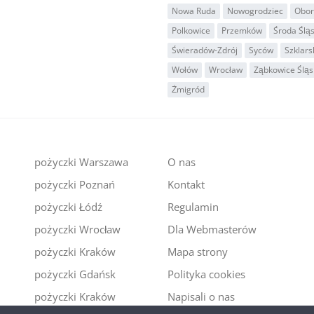
Nowa Ruda
Nowogrodziec
Oborn
Polkowice
Przemków
Środa Ślą
Świeradów-Zdrój
Syców
Szklars
Wołów
Wrocław
Ząbkowice Śląs
Żmigród
pożyczki Warszawa
O nas
pożyczki Poznań
Kontakt
i
pożyczki Łódź
Regulamin
pożyczki Wrocław
Dla Webmasterów
pożyczki Kraków
Mapa strony
pożyczki Gdańsk
Polityka cookies
pożyczki Kraków
Napisali o nas