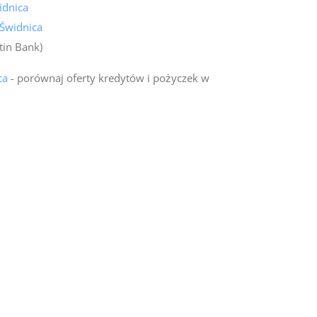
dnica
 Świdnica
tin Bank)
ca
- porównaj oferty kredytów i pożyczek w