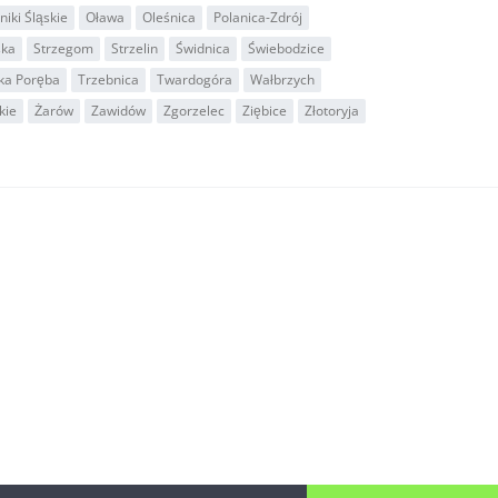
iki Śląskie
Oława
Oleśnica
Polanica-Zdrój
ska
Strzegom
Strzelin
Świdnica
Świebodzice
ka Poręba
Trzebnica
Twardogóra
Wałbrzych
kie
Żarów
Zawidów
Zgorzelec
Ziębice
Złotoryja