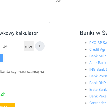
czw. -
Banki w Ś
ówkowy kalkulator
PKO BP Św
mce
Credit Agr
Bank Mill
Alior Bank
ING Bank 
ltanta czy masz szansę na
Bank Pocz
Bank BNP 
Erste Bank
zł
Bank Pekao
Santander