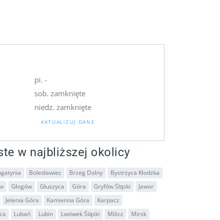
pi. -
sob. zamknięte
niedz. zamknięte
AKTUALIZUJ DANE
ste w najbliższej okolicy
gatynia
Bolesławiec
Brzeg Dolny
Bystrzyca Kłodzka
ów
Głogów
Głuszyca
Góra
Gryfów Śląski
Jawor
Jelenia Góra
Kamienna Góra
Karpacz
ca
Lubań
Lubin
Lwówek Śląski
Milicz
Mirsk