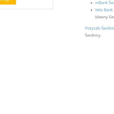
PYTAJ
mBank Świ
Velo Bank
(dawny Ge
Pożyczki Świdni
Świdnicy.