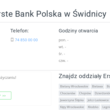
rste Bank Polska w Świdnicy
Telefon:
Godziny otwarcia
74 850 00 00
pon. -
wt. -
śr. -
czw. -
Znajdz oddziały Er
ożyczaniu!
Bielany Wrocławskie
Bielawa
Bo
Chocianów
Chojnów
Dzierżoni
 >>
Jaworzyna Śląska
Jelcz-Laskowice
Kąty Wrocławskie
Kłodzko
Legni