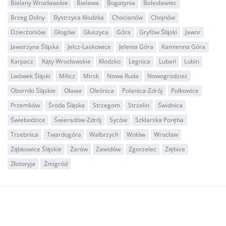
Bielany Wrocławskie
Bielawa
Bogatynia
Bolesławiec
Brzeg Dolny
Bystrzyca Kłodzka
Chocianów
Chojnów
Dzierżoniów
Głogów
Głuszyca
Góra
Gryfów Śląski
Jawor
Jaworzyna Śląska
Jelcz-Laskowice
Jelenia Góra
Kamienna Góra
Karpacz
Kąty Wrocławskie
Kłodzko
Legnica
Lubań
Lubin
Lwówek Śląski
Milicz
Mirsk
Nowa Ruda
Nowogrodziec
Oborniki Śląskie
Oława
Oleśnica
Polanica-Zdrój
Polkowice
Przemków
Środa Śląska
Strzegom
Strzelin
Świdnica
Świebodzice
Świeradów-Zdrój
Syców
Szklarska Poręba
Trzebnica
Twardogóra
Wałbrzych
Wołów
Wrocław
Ząbkowice Śląskie
Żarów
Zawidów
Zgorzelec
Ziębice
Złotoryja
Żmigród