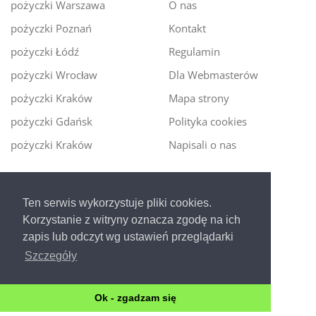
pożyczki Warszawa
O nas
pożyczki Poznań
Kontakt
pożyczki Łódź
Regulamin
pożyczki Wrocław
Dla Webmasterów
pożyczki Kraków
Mapa strony
pożyczki Gdańsk
Polityka cookies
pożyczki Kraków
Napisali o nas
Digitalmoney.pl
Ten serwis wykorzystuje pliki cookies.
Ekspert kredytowy online
- nowa era szybkiego i
Korzystanie z witryny oznacza zgodę na ich
bezpiecznego pożyczania!
zapis lub odczyt wg ustawień przeglądarki
Szczegóły
Ok - zgadzam się