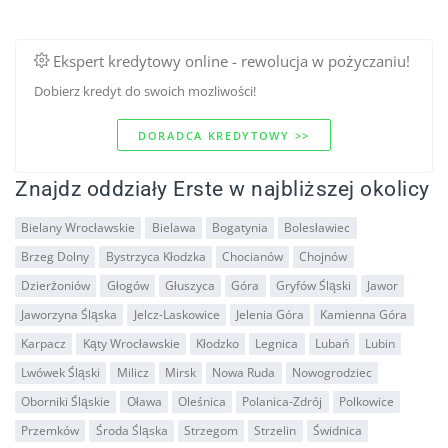
Ekspert kredytowy online - rewolucja w pożyczaniu!
Dobierz kredyt do swoich mozliwości!
DORADCA KREDYTOWY >>
Znajdz oddziały Erste w najbliższej okolicy
Bielany Wrocławskie
Bielawa
Bogatynia
Bolesławiec
Brzeg Dolny
Bystrzyca Kłodzka
Chocianów
Chojnów
Dzierżoniów
Głogów
Głuszyca
Góra
Gryfów Śląski
Jawor
Jaworzyna Śląska
Jelcz-Laskowice
Jelenia Góra
Kamienna Góra
Karpacz
Kąty Wrocławskie
Kłodzko
Legnica
Lubań
Lubin
Lwówek Śląski
Milicz
Mirsk
Nowa Ruda
Nowogrodziec
Oborniki Śląskie
Oława
Oleśnica
Polanica-Zdrój
Polkowice
Przemków
Środa Śląska
Strzegom
Strzelin
Świdnica