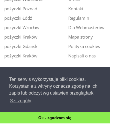
pożyczki Poznań
Kontakt
pożyczki Łódź
Regulamin
pożyczki Wrocław
Dla Webmasterów
pożyczki Kraków
Mapa strony
pożyczki Gdańsk
Polityka cookies
pożyczki Kraków
Napisali o nas
Digitalmoney.pl
Ten serwis wykorzystuje pliki cookies.
Ekspert kredytowy online
- nowa era szybkiego i
Korzystanie z witryny oznacza zgodę na ich
bezpiecznego pożyczania!
zapis lub odczyt wg ustawień przeglądarki
Szczegóły
Ok - zgadzam się