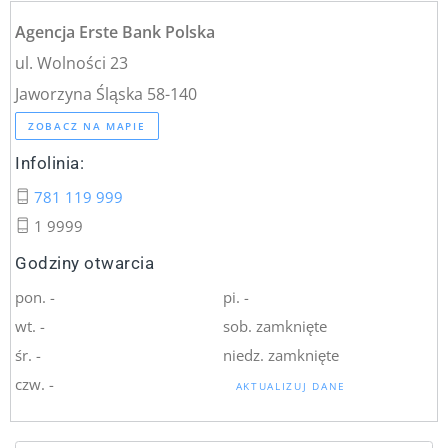
Agencja Erste Bank Polska
ul. Wolności 23
Jaworzyna Śląska 58-140
ZOBACZ NA MAPIE
Infolinia:
781 119 999
1 9999
Godziny otwarcia
pon. -
pi. -
wt. -
sob. zamknięte
śr. -
niedz. zamknięte
czw. -
AKTUALIZUJ DANE