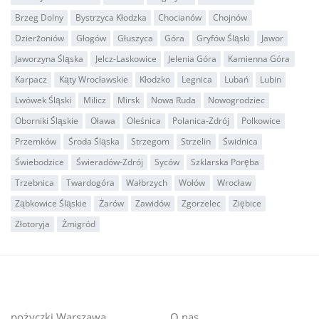
Brzeg Dolny
Bystrzyca Kłodzka
Chocianów
Chojnów
Dzierżoniów
Głogów
Głuszyca
Góra
Gryfów Śląski
Jawor
Jaworzyna Śląska
Jelcz-Laskowice
Jelenia Góra
Kamienna Góra
Karpacz
Kąty Wrocławskie
Kłodzko
Legnica
Lubań
Lubin
Lwówek Śląski
Milicz
Mirsk
Nowa Ruda
Nowogrodziec
Oborniki Śląskie
Oława
Oleśnica
Polanica-Zdrój
Polkowice
Przemków
Środa Śląska
Strzegom
Strzelin
Świdnica
Świebodzice
Świeradów-Zdrój
Syców
Szklarska Poręba
Trzebnica
Twardogóra
Wałbrzych
Wołów
Wrocław
Ząbkowice Śląskie
Żarów
Zawidów
Zgorzelec
Ziębice
Złotoryja
Żmigród
pożyczki Warszawa
O nas