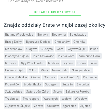
Dobierz kredyt do swoich mozliwości!
DORADCA KREDYTOWY >>
Znajdz oddziały Erste w najbliższej okolicy
Bielany Wrocławskie
Bielawa
Bogatynia
Bolesławiec
Brzeg Dolny
Bystrzyca Kłodzka
Chocianów
Chojnów
Dzierżoniów
Głogów
Głuszyca
Góra
Gryfów Śląski
Jawor
Jaworzyna Śląska
Jelcz-Laskowice
Jelenia Góra
Kamienna Góra
Karpacz
Kąty Wrocławskie
Kłodzko
Legnica
Lubań
Lubin
Lwówek Śląski
Milicz
Mirsk
Nowa Ruda
Nowogrodziec
Oborniki Śląskie
Oława
Oleśnica
Polanica-Zdrój
Polkowice
Przemków
Środa Śląska
Strzegom
Strzelin
Świdnica
Świebodzice
Świeradów-Zdrój
Syców
Szklarska Poręba
Trzebnica
Twardogóra
Wałbrzych
Wołów
Wrocław
Ząbkowice Śląskie
Żarów
Zawidów
Zgorzelec
Ziębice