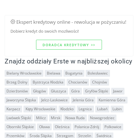
Ekspert kredytowy online - rewolucja w pożyczaniu!
Dobierz kredyt do swoich mozliwości!
DORADCA KREDYTOWY >>
Znajdz oddziały Erste w najbliższej okolicy
Bielany Wrocławskie
Bielawa
Bogatynia
Bolesławiec
Brzeg Dolny
Bystrzyca Kłodzka
Chocianów
Chojnów
Dzierżoniów
Głogów
Głuszyca
Góra
Gryfów Śląski
Jawor
Jaworzyna Śląska
Jelcz-Laskowice
Jelenia Góra
Kamienna Góra
Karpacz
Kąty Wrocławskie
Kłodzko
Legnica
Lubań
Lubin
Lwówek Śląski
Milicz
Mirsk
Nowa Ruda
Nowogrodziec
Oborniki Śląskie
Oława
Oleśnica
Polanica-Zdrój
Polkowice
Przemków
Środa Śląska
Strzegom
Strzelin
Świdnica