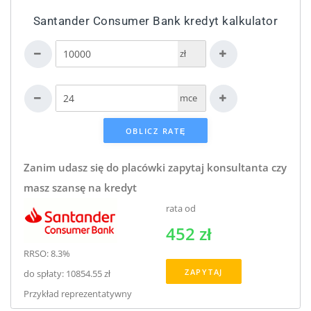
Santander Consumer Bank kredyt kalkulator
zł
mce
Zanim udasz się do placówki zapytaj konsultanta czy
masz szansę na kredyt
rata od
452 zł
RRSO: 8.3%
ZAPYTAJ
do spłaty: 10854.55 zł
Przykład reprezentatywny