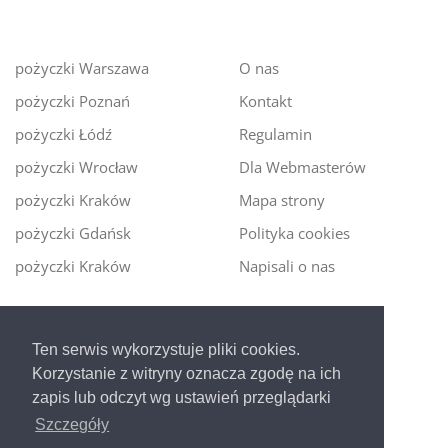
pożyczki Warszawa
O nas
pożyczki Poznań
Kontakt
pożyczki Łódź
Regulamin
pożyczki Wrocław
Dla Webmasterów
pożyczki Kraków
Mapa strony
pożyczki Gdańsk
Polityka cookies
pożyczki Kraków
Napisali o nas
Digitalmoney.pl
Ten serwis wykorzystuje pliki cookies.
Ekspert kredytowy online
- nowa era szybkiego i
Korzystanie z witryny oznacza zgodę na ich
bezpiecznego pożyczania!
zapis lub odczyt wg ustawień przeglądarki
Szczegóły