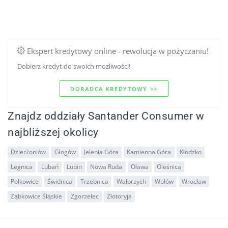
Ekspert kredytowy online - rewolucja w pożyczaniu!
Dobierz kredyt do swoich mozliwości!
DORADCA KREDYTOWY >>
Znajdz oddziały Santander Consumer w
najbliższej okolicy
Dzierżoniów
Głogów
Jelenia Góra
Kamienna Góra
Kłodzko
Legnica
Lubań
Lubin
Nowa Ruda
Oława
Oleśnica
Polkowice
Świdnica
Trzebnica
Wałbrzych
Wołów
Wrocław
Ząbkowice Śląskie
Zgorzelec
Złotoryja