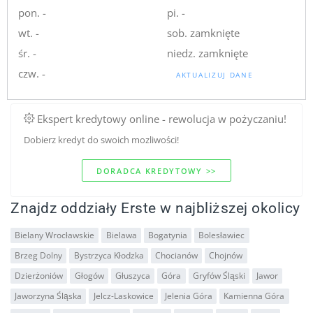
pon. -
pi. -
wt. -
sob. zamknięte
śr. -
niedz. zamknięte
czw. -
AKTUALIZUJ DANE
Ekspert kredytowy online - rewolucja w pożyczaniu!
Dobierz kredyt do swoich mozliwości!
DORADCA KREDYTOWY >>
Znajdz oddziały Erste w najbliższej okolicy
Bielany Wrocławskie
Bielawa
Bogatynia
Bolesławiec
Brzeg Dolny
Bystrzyca Kłodzka
Chocianów
Chojnów
Dzierżoniów
Głogów
Głuszyca
Góra
Gryfów Śląski
Jawor
Jaworzyna Śląska
Jelcz-Laskowice
Jelenia Góra
Kamienna Góra