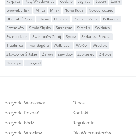
Karpacz
Kąty Wrocławskie
Kłodzko
Legnica
Lubań
Lubin
Lwówek Śląski
Milicz
Mirsk
Nowa Ruda
Nowogrodziec
Oborniki Śląskie
Oława
Oleśnica
Polanica-Zdrój
Polkowice
Przemków
Środa Śląska
Strzegom
Strzelin
Świdnica
Świebodzice
Świeradów-Zdrój
Syców
Szklarska Poręba
Trzebnica
Twardogóra
Wałbrzych
Wołów
Wrocław
Ząbkowice Śląskie
Żarów
Zawidów
Zgorzelec
Ziębice
Złotoryja
Żmigród
pożyczki Warszawa
O nas
pożyczki Poznań
Kontakt
pożyczki Łódź
Regulamin
pożyczki Wrocław
Dla Webmasterów