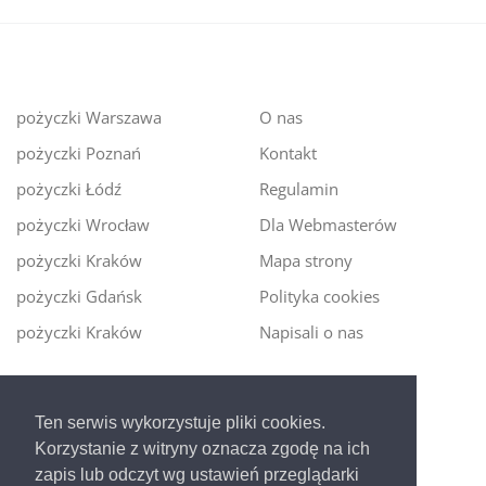
pożyczki Warszawa
O nas
pożyczki Poznań
Kontakt
pożyczki Łódź
Regulamin
pożyczki Wrocław
Dla Webmasterów
pożyczki Kraków
Mapa strony
pożyczki Gdańsk
Polityka cookies
pożyczki Kraków
Napisali o nas
Digitalmoney.pl
Ten serwis wykorzystuje pliki cookies.
Ekspert kredytowy online
- nowa era szybkiego i
Korzystanie z witryny oznacza zgodę na ich
bezpiecznego pożyczania!
zapis lub odczyt wg ustawień przeglądarki