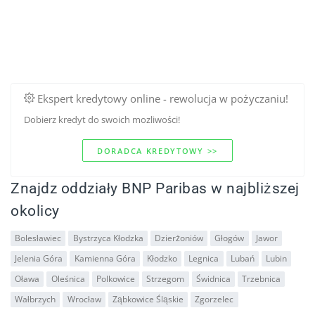
Ekspert kredytowy online - rewolucja w pożyczaniu!
Dobierz kredyt do swoich mozliwości!
DORADCA KREDYTOWY >>
Znajdz oddziały BNP Paribas w najbliższej
okolicy
Bolesławiec
Bystrzyca Kłodzka
Dzierżoniów
Głogów
Jawor
Jelenia Góra
Kamienna Góra
Kłodzko
Legnica
Lubań
Lubin
Oława
Oleśnica
Polkowice
Strzegom
Świdnica
Trzebnica
Wałbrzych
Wrocław
Ząbkowice Śląskie
Zgorzelec